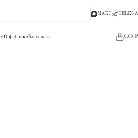
МАКС
TELEGA
ам
О фабрике
Контакты
0,00
₽