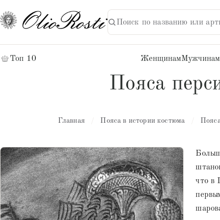
Поиск по названию или арт
НАЙТИ
Поиск:
Топ 10
Женщинам
Мужчинам
Пояса перс
Главная
/
Пояса в истории костюма
/
Пояса
Больш
штано
что в 
первым
шарова