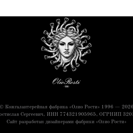
© Кожгалантерейная фабрика «Олио Рости» 1996 — 202
остислав Сергеевич, ИНН 774321905965, ОГРНИП 32
Сайт разработан дизайнерами фабрики «Олио Рости»