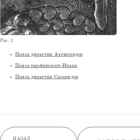
Рис. 1
Пояса династии Ахеменидов
Пояса парфянского Ирана
Пояса династии Сасанидов
НАЗАД