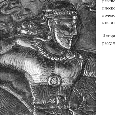
резки
плоско
кочево
много 
Истори
раздел