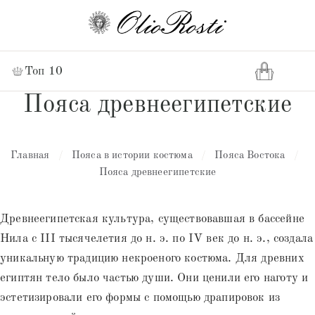
Топ 10
Пояса древнеегипетские
Главная
/
Пояса в истории костюма
/
Пояса Востока
/
Пояса древнеегипетские
Древнеегипетская культура, существовавшая в бассейне
Нила с III тысячелетия до н. э. по IV век до н. э., создала
уникальную традицию некроеного костюма. Для древних
египтян тело было частью души. Они ценили его наготу и
эстетизировали его формы с помощью драпировок из