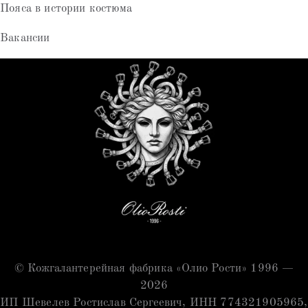
Пояса в истории костюма
Вакансии
© Кожгалантерейная фабрика «Олио Рости» 1996 —
2026
ИП Шевелев Ростислав Сергеевич, ИНН 774321905965,