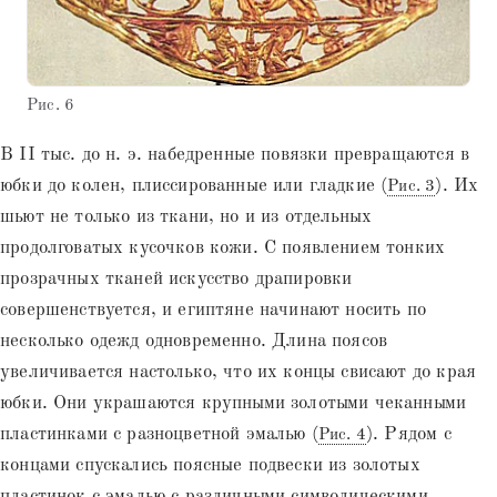
Рис. 6
В II тыс. до н. э. набедренные повязки превращаются в
юбки до колен, плиссированные или гладкие (
). Их
Рис. 3
шьют не только из ткани, но и из отдельных
продолговатых кусочков кожи. С появлением тонких
прозрачных тканей искусство драпировки
совершенствуется, и египтяне начинают носить по
несколько одежд одновременно. Длина поясов
увеличивается настолько, что их концы свисают до края
юбки. Они украшаются крупными золотыми чеканными
пластинками с разноцветной эмалью (
). Рядом с
Рис. 4
концами спускались поясные подвески из золотых
пластинок с эмалью с различными символическими