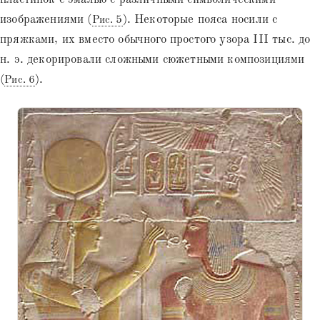
изображениями (
). Некоторые пояса носили с
Рис. 5
пряжками, их вместо обычного простого узора III тыс. до
н. э. декорировали сложными сюжетными композициями
(
).
Рис. 6