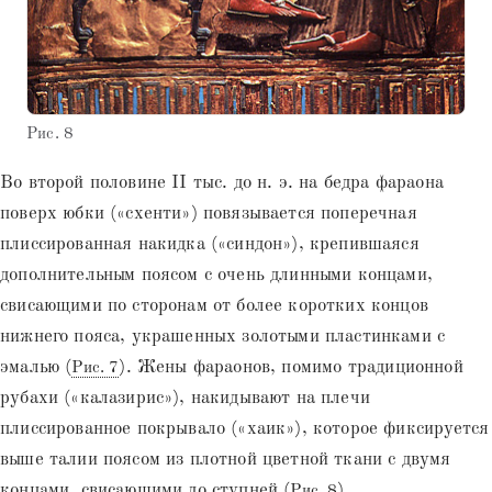
Рис. 8
Во второй половине II тыс. до н. э. на бедра фараона
поверх юбки («схенти») повязывается поперечная
плиссированная накидка («синдон»), крепившаяся
дополнительным поясом с очень длинными концами,
свисающими по сторонам от более коротких концов
нижнего пояса, украшенных золотыми пластинками с
эмалью (
). Жены фараонов, помимо традиционной
Рис. 7
рубахи («калазирис»), накидывают на плечи
плиссированное покрывало («хаик»), которое фиксируется
выше талии поясом из плотной цветной ткани с двумя
концами, свисающими до ступней (
).
Рис. 8