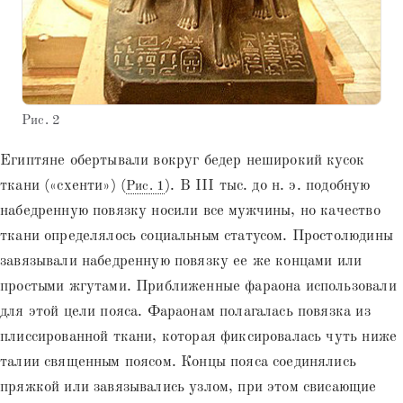
Рис. 2
Египтяне обертывали вокруг бедер неширокий кусок
ткани («схенти») (
). В III тыс. до н. э. подобную
Рис. 1
набедренную повязку носили все мужчины, но качество
ткани определялось социальным статусом. Простолюдины
завязывали набедренную повязку ее же концами или
простыми жгутами. Приближенные фараона использовали
для этой цели пояса. Фараонам полагалась повязка из
плиссированной ткани, которая фиксировалась чуть ниже
талии священным поясом. Концы пояса соединялись
пряжкой или завязывались узлом, при этом свисающие