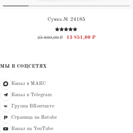
Сумка № 24185
Оценка
Первоначальная цена состав
Текущая цена: 
13 851,00
₽
25 800,00
₽
5.00
из 5
МЫ В СОЦСЕТЯХ
Канал в МАКС
Канал в Telegram
Группа ВКонтакте
Страница на Rutube
Канал на YouTube