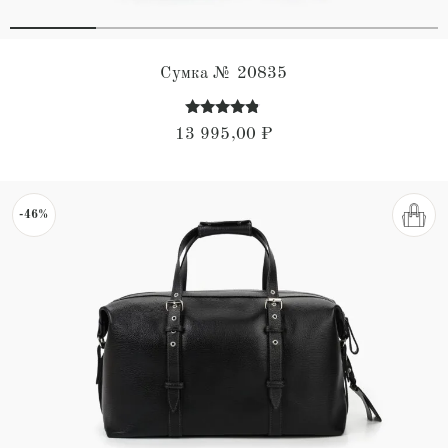
Сумка № 20835
Оценка
13 995,00
₽
4.68
из 5
-46%