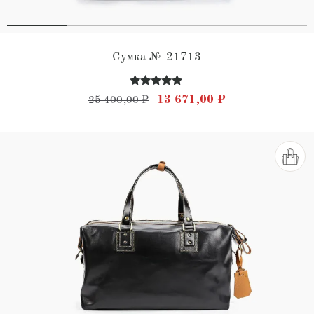
Сумка № 21713
Оценка
Первоначальная цена состав
Текущая цена: 
13 671,00
₽
25 400,00
₽
4.82
из 5