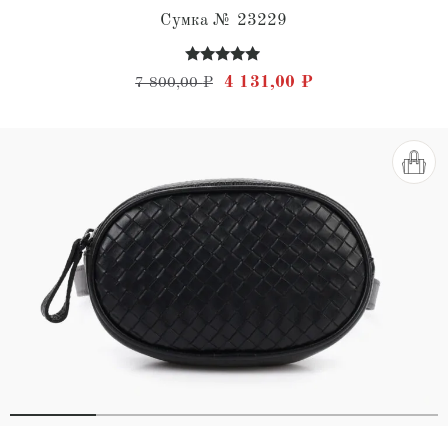
Сумка № 23229
Оценка
Первоначальная цена состав
Текущая цена: 4 
4 131,00
₽
7 800,00
₽
4.78
из 5