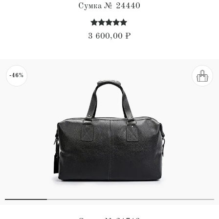
Сумка № 24440
Оценка
3 600,00
₽
5.00
из 5
-46%