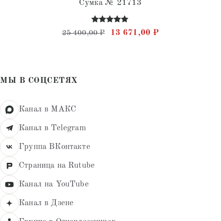
Сумка № 21713
Оценка
Первоначальная цена состав
Текущая цена: 
13 671,00
₽
25 400,00
₽
4.82
из 5
МЫ В СОЦСЕТЯХ
Канал в МАКС
Канал в Telegram
Группа ВКонтакте
Страница на Rutube
Канал на YouTube
Канал в Дзене