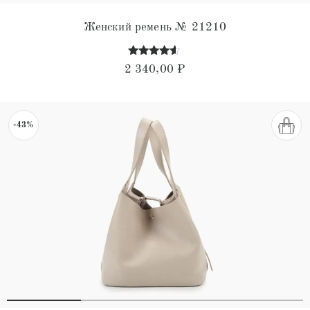
Женский ремень № 21210
Оценка
2 340,00
₽
4.43
из 5
-43%