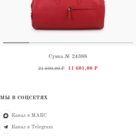
Сумка № 24388
Первоначальная цена состав
Текущая цена: 
11 601,00
₽
21 600,00
₽
МЫ В СОЦСЕТЯХ
Канал в МАКС
Канал в Telegram