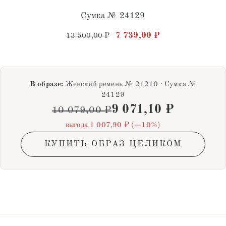
Сумка № 24129
Первоначальная цена состав
Текущая цена: 7
7 739,00
₽
13 500,00
₽
В образе:
Женский ремень № 21210 · Сумка №
24129
9 071,10
₽
10 079,00
₽
выгода 1 007,90 ₽ (−10%)
КУПИТЬ ОБРАЗ ЦЕЛИКОМ