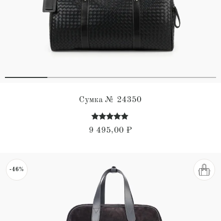
Сумка № 24350
Оценка
9 495,00
₽
5.00
из 5
-46%