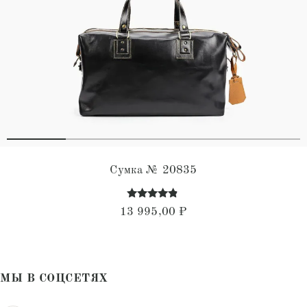
Сумка № 20835
Оценка
13 995,00
₽
4.68
из 5
МЫ В СОЦСЕТЯХ