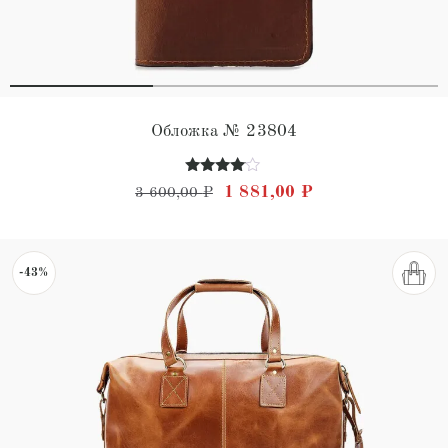
Обложка № 23804
Оценка
Первоначальная цена состав
Текущая цена: 1 
1 881,00
₽
3 600,00
₽
3.91
из 5
-43%