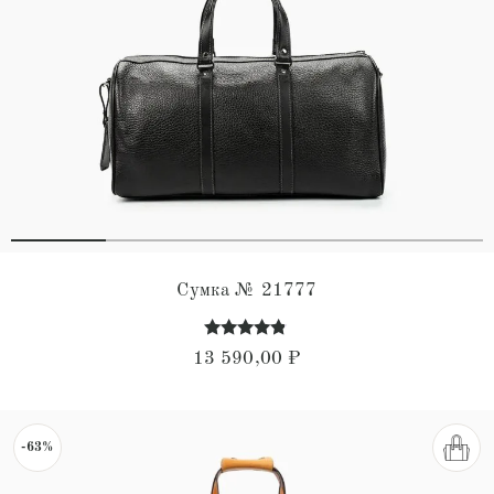
Сумка № 21777
Оценка
13 590,00
₽
4.63
из 5
-63%