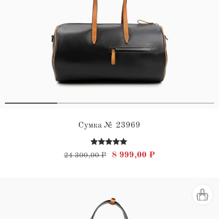
Сумка № 23969
Оценка
Первоначальная цена состав
Текущая цена: 8
8 999,00
₽
24 300,00
₽
4.90
из 5