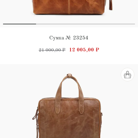
Сумка № 23254
Первоначальная цена состав
Текущая цена: 
12 005,00
₽
21 000,00
₽