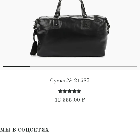
Сумка № 21587
Оценка
12 555,00
₽
4.68
из 5
МЫ В СОЦСЕТЯХ