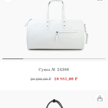
Сумка № 24386
Первоначальная цена состав
Текущая цена: 
10 881,00
₽
20 200,00
₽