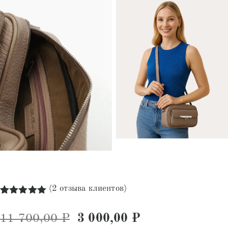
(
2
отзыва клиентов)
Рейтинг
2
5.00
из 5
Первоначальная цена соста
Текущая цена: 
11 700,00
₽
3 000,00
₽
на основе
опроса