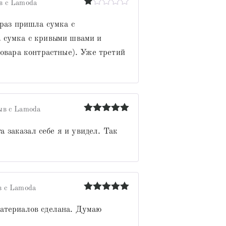
в с Lamoda
Оценка
1
 раз пришла сумка с
из
 сумка с кривыми швами и
5
товара контрастные). Уже третий
ыв с Lamoda
Оценка
5
из 5
а заказал себе я и увидел. Так
в с Lamoda
Оценка
5
из 5
атериалов сделана. Думаю