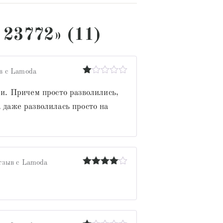
 23772» (11)
в с Lamoda
Оценка
1
ли. Причем просто разволились,
из
а даже разволилась просто на
5
тзыв с Lamoda
Оценка
4
из 5