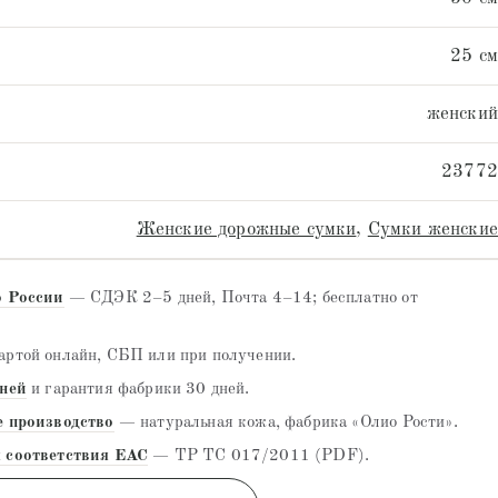
25 см
женский
23772
Женские дорожные сумки
,
Сумки женские
о России
— СДЭК 2–5 дней, Почта 4–14; бесплатно от
ртой онлайн, СБП или при получении.
дней
и гарантия фабрики 30 дней.
е производство
— натуральная кожа, фабрика «Олио Рости».
 соответствия EAC
— ТР ТС 017/2011 (PDF).