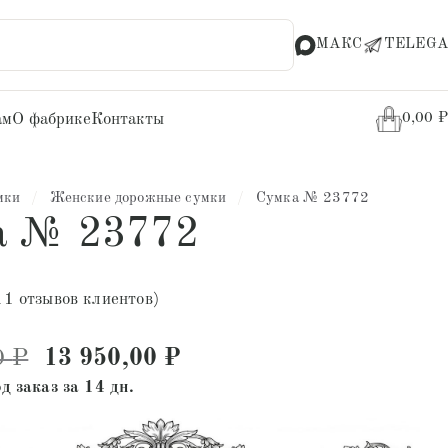
МАКС
TELEGA
ам
О фабрике
Контакты
0,00
₽
мки
/
Женские дорожные сумки
/
Сумка № 23772
а № 23772
11
отзывов клиентов)
Первоначальная цена составляла 24 
Текущая цена: 13 950,0
0
₽
13 950,00
₽
д заказ за 14 дн.