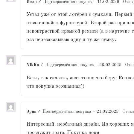
Иван
✓ Подтверждённая покупка
–
11.02.2026
Отзы
Устал уже от этой лотереи с сумками. Первый
отвалившейся фурнитурой. Второй раз пришла
неконтрастной кромкой ремней (а в карточке 
раз перезаказываю одну и ту же сумку.
NikKo
✓ Подтверждённая покупка
–
23.02.2025
Отз
Взял, так сказать, зная точно что беру. Коллег
что покупка осознанная))
Эрик
✓ Подтверждённая покупка
–
21.02.2025
Отзы
Интересный, необычный дизайн. Из хороших м
прослужит долго. Покупка норм