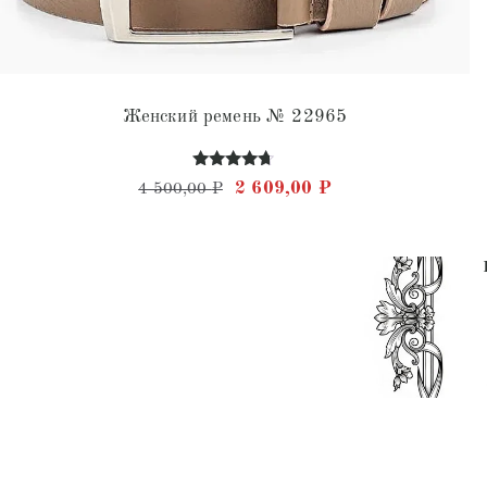
Женский ремень № 22965
Оценка
Первоначальная цена составл
Текущая цена: 2 
2 609,00
₽
4 500,00
₽
4.56
из 5