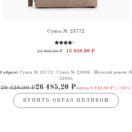
Сумка № 23772
Оценка
Первоначальная цена состав
Текущая цена: 
яла 4 500,00 ₽.
609,00 ₽.
13 950,00
₽
24 000,00
₽
4.00
из 5
В образе:
Сумка № 23772 · Сумка № 23998 · Женский ремень 
22965
26 485,20
₽
29 428,00
₽
выгода 2 942,80 ₽ (−10%)
КУПИТЬ ОБРАЗ ЦЕЛИКОМ