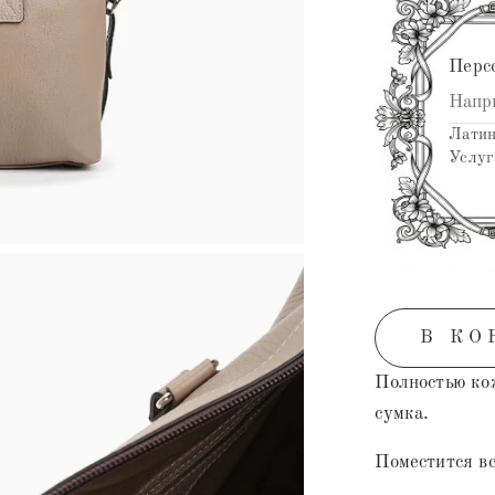
Перс
Латин
Услуг
В КО
Полностью ко
сумка.
Поместится вс