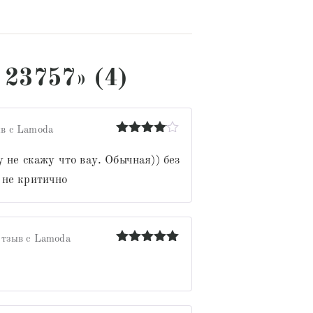
 23757» (4)
в с Lamoda
Оценка
4
из 5
у не скажу что вау. Обычная)) без
 не критично
тзыв с Lamoda
Оценка
5
из 5