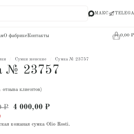
МАКС
TELEGA
ам
О фабрике
Контакты
0,00
₽
мки
/
Сумки женские
/
Сумка № 23757
а № 23757
4
отзыва клиентов)
Первоначальная цена составляла 11 
Текущая цена: 4 000,00 
0
₽
4 000,00
₽
и
кая кожаная сумка Olio Rosti.