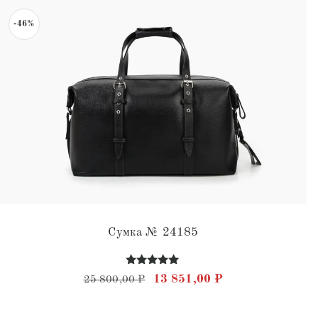
-46%
Сумка № 24185
Оценка
Первоначальная цена составл
Текущая цена: 1
13 851,00
₽
25 800,00
₽
5.00
из 5