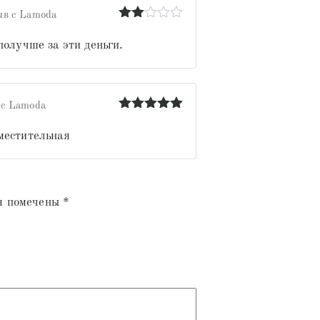
ыв с Lamoda
Оценка
2
из
получше за эти деньги.
5
 с Lamoda
Оценка
5
из 5
местительная
я помечены
*