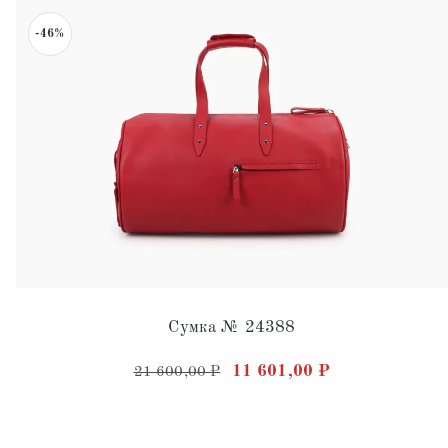
-46%
Сумка № 24388
Первоначальная цена соста
Текущая цена:
11 601,00
₽
21 600,00
₽