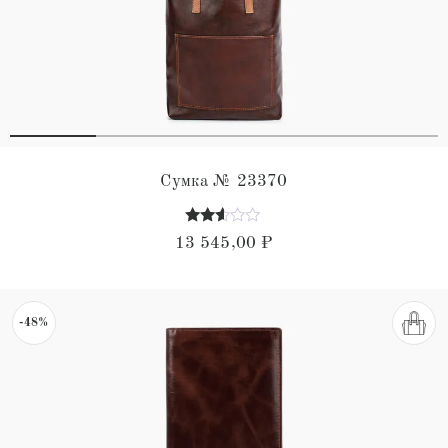
Сумка № 23370
Оценка
13 545,00
₽
2.50
из 5
-48%