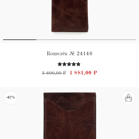
Кошелёк № 24146
Оценка
Первоначальная цена состав
Текущая цена: 1 
1 881,00
₽
3 600,00
₽
4.67
из 5
-67%