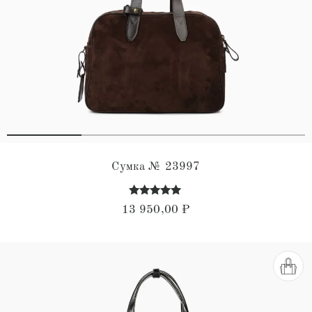
Сумка № 23997
Оценка
13 950,00
₽
5.00
из 5