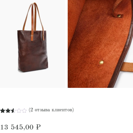
(
2
отзыва клиентов)
Рейтинг
2
2.50
13 545,00
₽
из 5
на