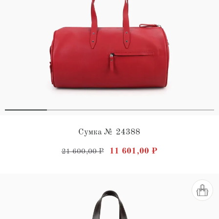
Сумка № 24388
Первоначальная цена состав
Текущая цена: 
11 601,00
₽
21 600,00
₽