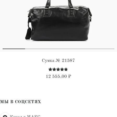
Сумка № 21587
Оценка
12 555,00
₽
4.68
из 5
МЫ В СОЦСЕТЯХ