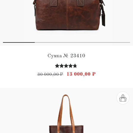
Сумка № 23410
Оценка
Первоначальная цена состав
Текущая цена: 
13 000,00
₽
30 000,00
₽
4.60
из 5