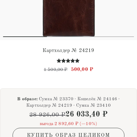
Картхолдер № 24219
Оценка
Первоначальная цена соста
Текущая цена: 50
500,00
₽
1 500,00
₽
4.88
из 5
В образе:
Сумка № 23370 · Кошелёк № 24146 ·
Картхолдер № 24219 · Сумка № 23410
26 033,40
₽
28 926,00
₽
выгода 2 892,60 ₽ (−10%)
КУПИТЬ ОБРАЗ ЦЕЛИКОМ