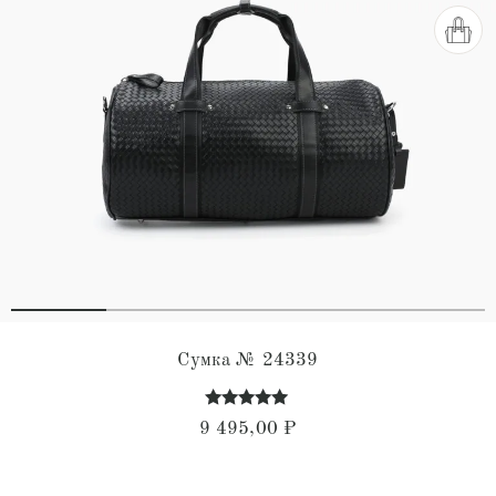
Сумка № 24339
Оценка
9 495,00
₽
5.00
из 5