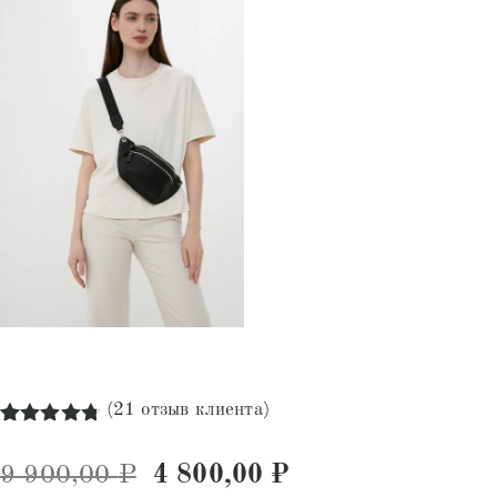
(
21
отзыв клиента)
Рейтинг
21
4.76
из 5
Первоначальная цена состав
Текущая цена: 4
9 900,00
₽
4 800,00
₽
на основе
опроса