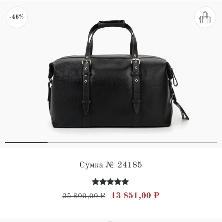
-46%
Сумка № 24185
Оценка
Первоначальная цена состав
Текущая цена: 
13 851,00
₽
25 800,00
₽
5.00
из 5