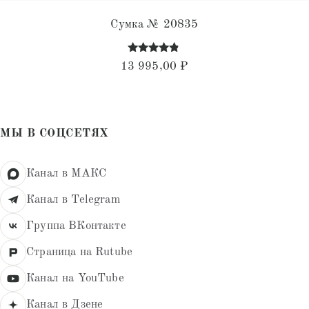
Сумка № 20835
Оценка
13 995,00
₽
4.68
из 5
МЫ В СОЦСЕТЯХ
Канал в МАКС
Канал в Telegram
Группа ВКонтакте
Страница на Rutube
Канал на YouTube
Канал в Дзене