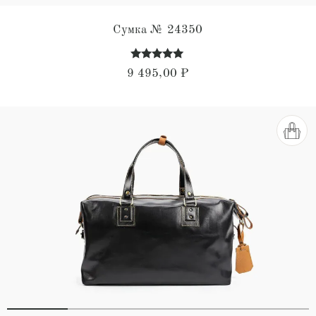
Сумка № 24350
Оценка
9 495,00
₽
5.00
из 5