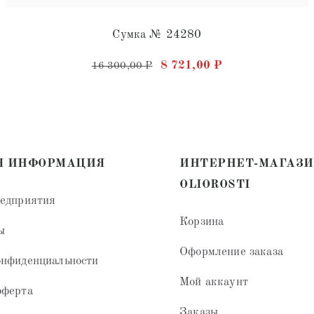
Сумка № 24280
Первоначальная цена состав
Текущая цена: 8
8 721,00
₽
16 300,00
₽
яла 24 300,00 ₽.
999,00 ₽.
Я ИНФОРМАЦИЯ
ИНТЕРНЕТ-МАГАЗ
OLIOROSTI
редприятия
Корзина
ы
Оформление заказа
онфиденциальности
Мой аккаунт
оферта
Заказы