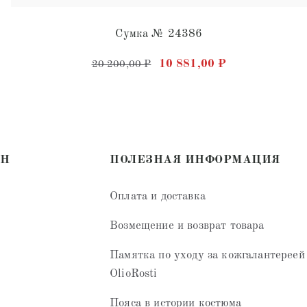
Сумка № 24386
ляла 16 300,00 ₽.
 721,00 ₽.
Первоначальная цена соста
Текущая цена:
10 881,00
₽
20 200,00
₽
ИН
ПОЛЕЗНАЯ ИНФОРМАЦИЯ
Оплата и доставка
Возмещение и возврат товара
Памятка по уходу за кожгалантереей
OlioRosti
Пояса в истории костюма