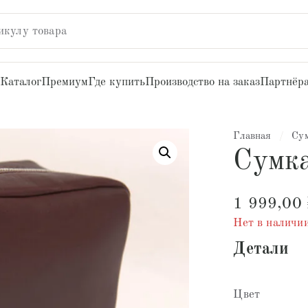
икулу товара
Каталог
Премиум
Где купить
Производство на заказ
Партнёр
Главная
/
Су
Сумк
1 999,00
Нет в наличи
Детали
Цвет