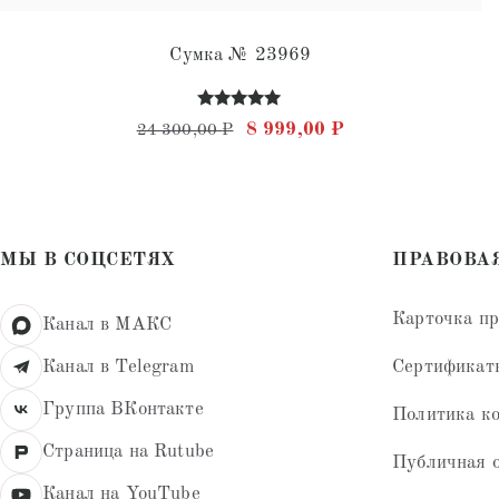
Сумка № 23969
Оценка
Первоначальная цена составл
Текущая цена: 8 
8 999,00
₽
24 300,00
₽
4.90
из 5
МЫ В СОЦСЕТЯХ
ПРАВОВА
Карточка п
Канал в МАКС
Сертификат
Канал в Telegram
Группа ВКонтакте
Политика к
Страница на Rutube
Публичная 
Канал на YouTube