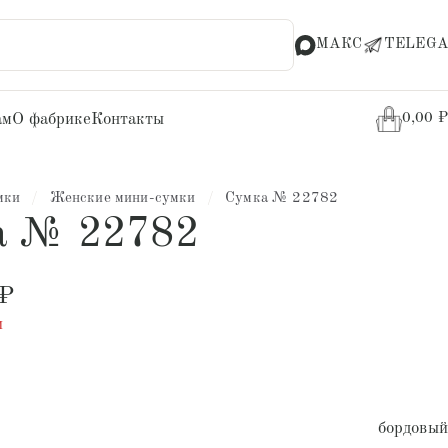
МАКС
TELEGA
ам
О фабрике
Контакты
0,00
₽
мки
/
Женские мини-сумки
/
Сумка № 22782
а № 22782
₽
и
бордовый