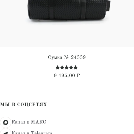
Сумка № 24339
Оценка
9 495,00
₽
5.00
из 5
МЫ В СОЦСЕТЯХ
Канал в МАКС
Канал в Telegram