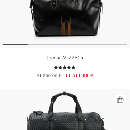
Сумка № 22815
Оценка
Первоначальная цена состав
Текущая цена: 
11 511,00
₽
21 500,00
₽
4.65
из 5