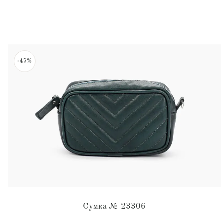
-47%
Сумка № 23306