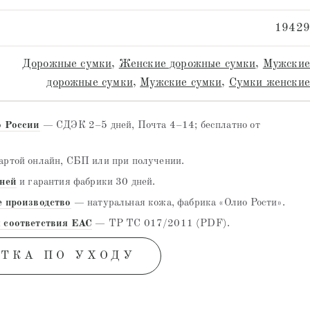
19429
Дорожные сумки
,
Женские дорожные сумки
,
Мужские
дорожные сумки
,
Мужские сумки
,
Сумки женские
о России
— СДЭК 2–5 дней, Почта 4–14; бесплатно от
ртой онлайн, СБП или при получении.
дней
и гарантия фабрики 30 дней.
е производство
— натуральная кожа, фабрика «Олио Рости».
 соответствия EAC
— ТР ТС 017/2011 (PDF).
ТКА ПО УХОДУ