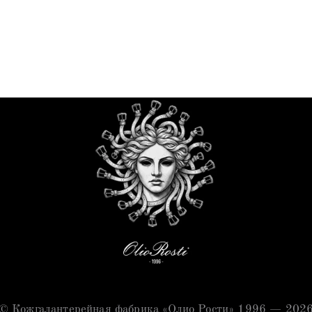
© Кожгалантерейная фабрика «Олио Рости» 1996 — 202