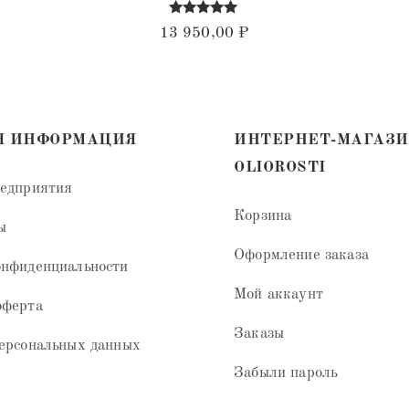
Оценка
13 950,00
₽
5.00
из 5
Я ИНФОРМАЦИЯ
ИНТЕРНЕТ-МАГАЗ
OLIOROSTI
редприятия
Корзина
ы
Оформление заказа
онфиденциальности
Мой аккаунт
оферта
Заказы
ерсональных данных
Забыли пароль