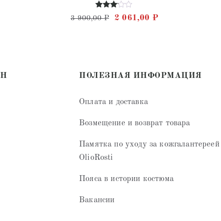
Оценка
Первоначальная цена соста
Текущая цена: 2
2 061,00
₽
3 900,00
₽
3.00
из 5
ИН
ПОЛЕЗНАЯ ИНФОРМАЦИЯ
Оплата и доставка
Возмещение и возврат товара
Памятка по уходу за кожгалантереей
OlioRosti
Пояса в истории костюма
Вакансии