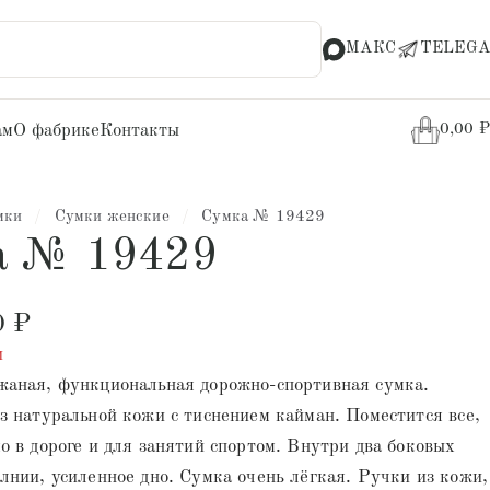
МАКС
TELEGA
ам
О фабрике
Контакты
0,00
₽
мки
/
Сумки женские
/
Сумка № 19429
а № 19429
0
₽
и
жаная, функциональная дорожно-спортивная сумка.
з натуральной кожи с тиснением кайман. Поместится все,
о в дороге и для занятий спортом. Внутри два боковых
лнии, усиленное дно. Сумка очень лёгкая. Ручки из кожи,