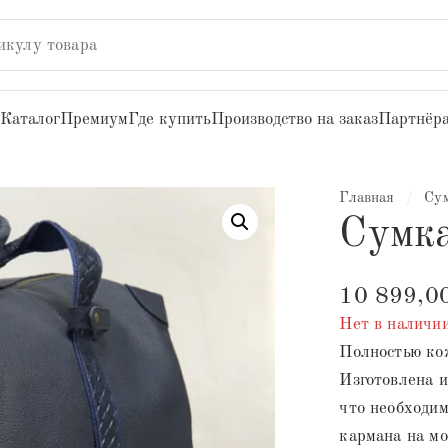
икулу товара
Каталог
Премиум
Где купить
Производство на заказ
Партнёр
Главная
/
Су
Сумк
10 899,0
Нет в наличи
Полностью ко
Изготовлена и
что необходим
кармана на мо