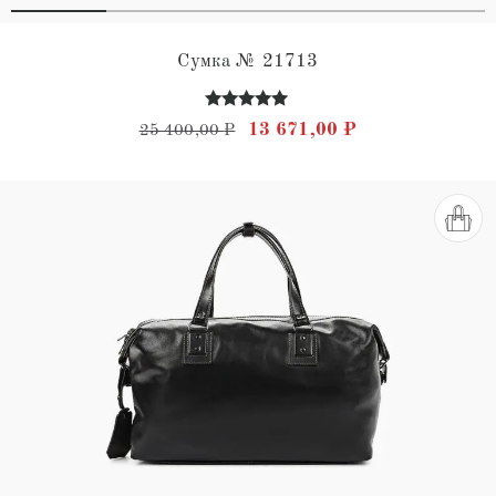
Сумка № 21713
Оценка
Первоначальная цена состав
Текущая цена: 
13 671,00
₽
25 400,00
₽
4.82
из 5