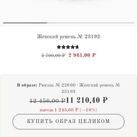
Женский ремень № 23193
Оценка
Первоначальная цена состав
Текущая цена: 2 
2 961,00
₽
5 700,00
₽
4.56
из 5
В образе:
Рюкзак № 22680 · Женский ремень №
23193
11 210,40
₽
12 456,00
₽
выгода 1 245,60 ₽ (−10%)
КУПИТЬ ОБРАЗ ЦЕЛИКОМ