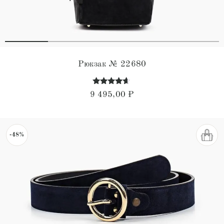
Рюкзак № 22680
Оценка
9 495,00
₽
4.50
из 5
-48%