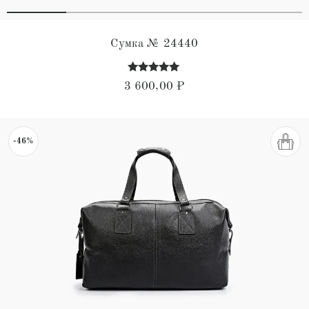
Сумка № 24440
Оценка
3 600,00
₽
5.00
из 5
-46%