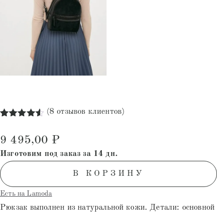
(
8
отзывов клиентов)
Рейтинг
8
4.50
из 5
9 495,00
₽
на основе
опроса
Изготовим под заказ за 14 дн.
пользователей
В КОРЗИНУ
Есть на Lamoda
Рюкзак выполнен из натуральной кожи. Детали: основной