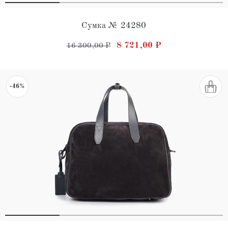
Сумка № 24280
Первоначальная цена состав
Текущая цена: 8
8 721,00
₽
16 300,00
₽
-46%