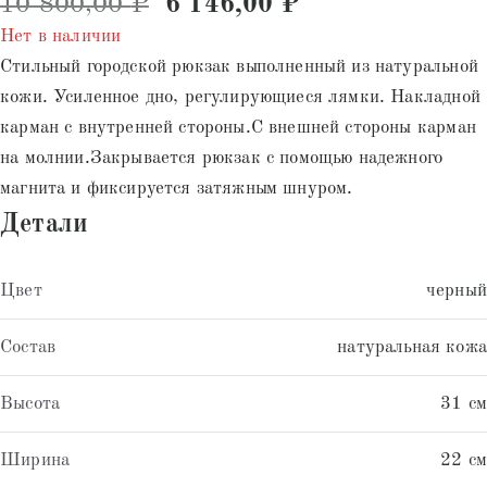
Первоначальная цена соста
Текущая цена: 
10 800,00
₽
6 146,00
₽
5 на
основе
Нет в наличии
опроса
пользователей
Стильный городской рюкзак выполненный из натуральной
кожи. Усиленное дно, регулирующиеся лямки. Накладной
карман с внутренней стороны.С внешней стороны карман
на молнии.Закрывается рюкзак с помощью надежного
магнита и фиксируется затяжным шнуром.
Детали
Цвет
черный
Состав
натуральная кожа
Высота
31 см
Ширина
22 см