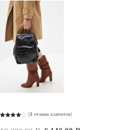
(
3
отзыва клиентов)
Рейтинг
3
4.00
из