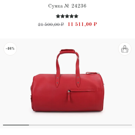
Сумка № 24236
Оценка
Первоначальная цена состав
Текущая цена: 
11 511,00
₽
21 500,00
₽
5.00
из 5
-46%