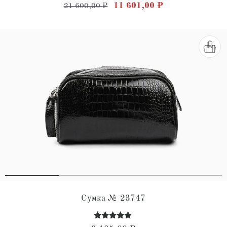
Первоначальная цена состав
Текущая цена: 
11 601,00
₽
21 600,00
₽
Сумка № 23747
Оценка