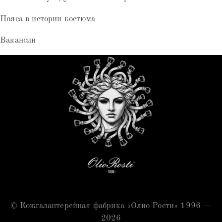
Пояса в истории костюма
Вакансии
© Кожгалантерейная фабрика «Олио Рости» 1996 —
2026