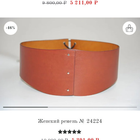
Оценка
Первоначальная цена состав
Текущая цена: 5 
5 211,00
₽
9 800,00
₽
4.73
из 5
-46%
Женский ремень № 24224
Оценка