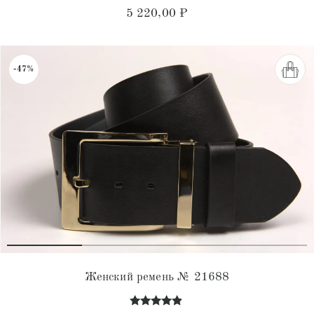
Оценка
5 220,00
₽
4.94
из 5
-47%
Женский ремень № 21688