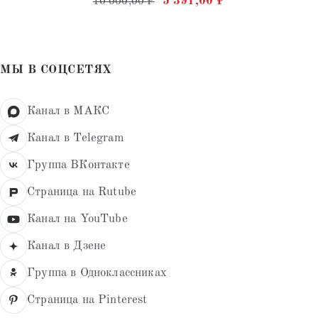
Первоначальная цена состав
Текущая цена: 5
5 391,00
₽
10 000,00
₽
5.00
из 5
МЫ В СОЦСЕТЯХ
Канал в МАКС
Канал в Telegram
Группа ВКонтакте
Страница на Rutube
Канал на YouTube
Канал в Дзене
Группа в Одноклассниках
Страница на Pinterest