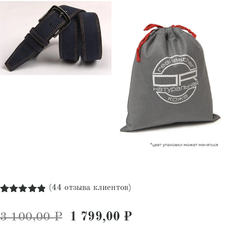
(
44
отзыва клиентов)
Рейтинг
44
4.84
из 5
Первоначальная цена состав
Текущая цена: 1
3 100,00
₽
1 799,00
₽
на основе
опроса