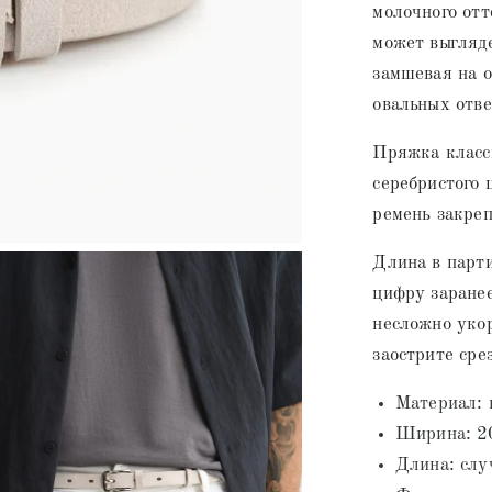
молочного отт
может выгляде
замшевая на о
овальных отве
Пряжка класси
серебристого 
ремень закреп
Длина в парт
цифру заранее
несложно укор
заострите сре
Материал:
Ширина: 2
Длина: слу