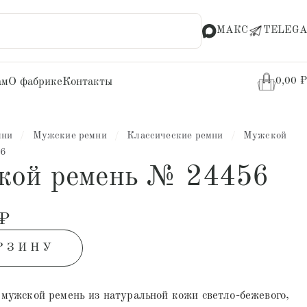
МАКС
TELEGA
ам
О фабрике
Контакты
0,00
₽
мни
/
Мужские ремни
/
Классические ремни
/
Мужской
56
кой ремень № 24456
₽
РЗИНУ
мужской ремень из натуральной кожи светло-бежевого,