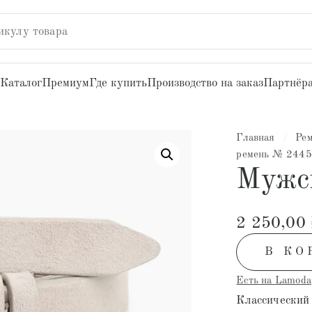
икулу товара
Каталог
Премиум
Где купить
Производство на заказ
Партнёр
Главная
/
Ре
ремень № 244
Мужс
2 250,00
В КО
Есть на Lamoda
Классический 