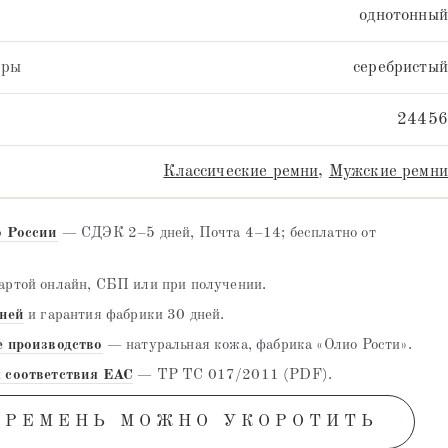
однотонный
уры
серебристый
24456
Классические ремни
,
Мужские ремни
о России
— СДЭК 2–5 дней, Почта 4–14; бесплатно от
ртой онлайн, СБП или при получении.
дней
и гарантия фабрики 30 дней.
е производство
— натуральная кожа, фабрика «Олио Рости».
 соответствия EAC
— ТР ТС 017/2011 (PDF).
 РЕМЕНЬ МОЖНО УКОРОТИТЬ