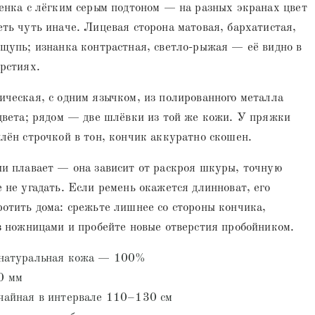
енка с лёгким серым подтоном — на разных экранах цвет
ть чуть иначе. Лицевая сторона матовая, бархатистая,
щупь; изнанка контрастная, светло-рыжая — её видно в
рстиях.
ческая, с одним язычком, из полированного металла
цвета; рядом — две шлёвки из той же кожи. У пряжки
лён строчкой в тон, кончик аккуратно скошен.
ии плавает — она зависит от раскроя шкуры, точную
 не угадать. Если ремень окажется длинноват, его
отить дома: срежьте лишнее со стороны кончика,
з ножницами и пробейте новые отверстия пробойником.
 натуральная кожа — 100%
0 мм
чайная в интервале 110–130 см