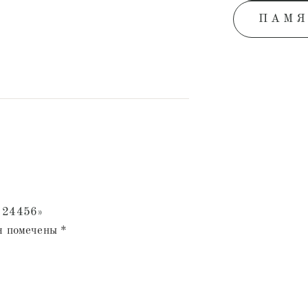
ПАМЯ
№ 24456»
я помечены
*