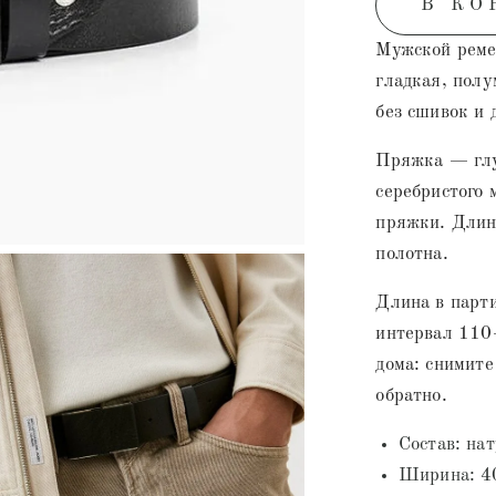
В КО
Мужской реме
гладкая, полу
без сшивок и 
Пряжка — глу
серебристого 
пряжки. Длина
полотна.
Длина в парти
интервал 110–
дома: снимите
обратно.
Состав: на
Ширина: 4