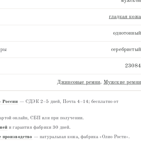
мужской
гладкая кожа
однотонный
уры
серебристый
23084
Джинсовые ремни
,
Мужские ремни
о России
— СДЭК 2–5 дней, Почта 4–14; бесплатно от
ртой онлайн, СБП или при получении.
дней
и гарантия фабрики 30 дней.
е производство
— натуральная кожа, фабрика «Олио Рости».