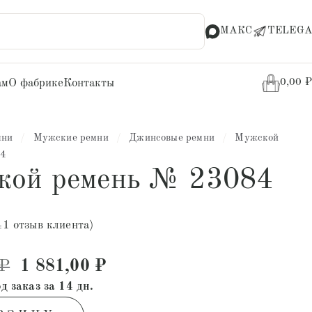
МАКС
TELEGA
ам
О фабрике
Контакты
0,00
₽
мни
/
Мужские ремни
/
Джинсовые ремни
/
Мужской
84
кой ремень № 23084
41
отзыв клиента)
Первоначальная цена составляла 3 60
Текущая цена: 1 881,00 ₽.
₽
1 881,00
₽
д заказ за 14 дн.