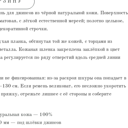
РЗИНУ
нь для джинсов из чёрной натуральной кожи. Поверхность
матовая, с лёгкой естественной мереей; полотно цельное,
декоративной строчки.
хая планка, обтянутая той же кожей, с торцами из
металла. Кожаная шлевка закреплена заклёпкой в цвет
 регулируется по ряду отверстий вдоль средней линии
и не фиксированная: из-за раскроя шкуры она попадает в
130 см. Если ремень великоват, его несложно укоротить
 пряжку, отрежьте лишнее с её стороны и соберите
туральная кожа — 100%
0 мм — под шлёвки джинсов