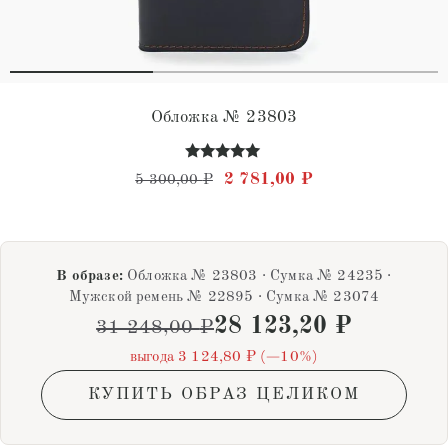
Обложка № 23803
Оценка
Первоначальная цена состав
Текущая цена: 2 
2 781,00
₽
5 300,00
₽
4.84
из 5
В образе:
Обложка № 23803 · Сумка № 24235 ·
Мужской ремень № 22895 · Сумка № 23074
28 123,20
₽
31 248,00
₽
выгода 3 124,80 ₽ (−10%)
КУПИТЬ ОБРАЗ ЦЕЛИКОМ