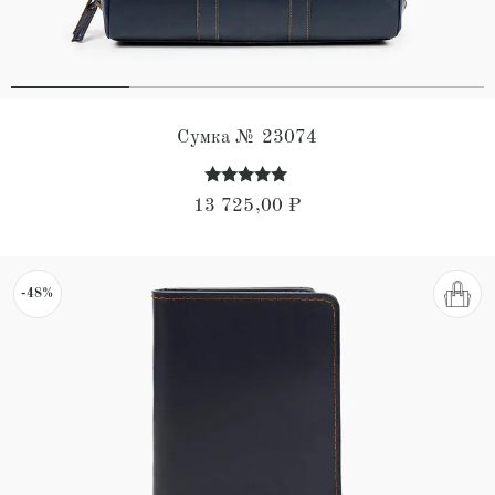
Сумка № 23074
Оценка
13 725,00
₽
5.00
из 5
-48%