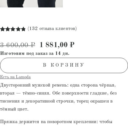
(
132
отзыва клиентов)
Рейтинг
132
4.80
из 5
Первоначальная цена состав
Текущая цена: 1
3 600,00
₽
1 881,00
₽
на основе
опроса
Изготовим под заказ за 14 дн.
пользователей
В КОРЗИНУ
Есть на Lamoda
Двусторонний мужской ремень: одна сторона чёрная,
вторая — тёмно-синяя. Обе поверхности гладкие, без
тиснения и декоративной строчки, торец окрашен в
тёмный цвет.
Пряжка держится на поворотном креплении: чтобы