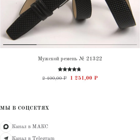
Мужской ремень № 21322
Оценка
Первоначальная цена состав
Текущая цена: 1 
1 251,00
₽
2 400,00
₽
4.60
из 5
МЫ В СОЦСЕТЯХ
Канал в МАКС
Канал в Telegram