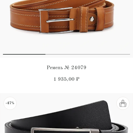
Ремень № 24079
1 935,00
₽
-47%