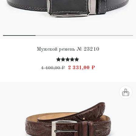
Мужской ремень № 23210
Оценка
Первоначальная цена состав
Текущая цена: 2 
2 331,00
₽
4 400,00
₽
4.95
из 5