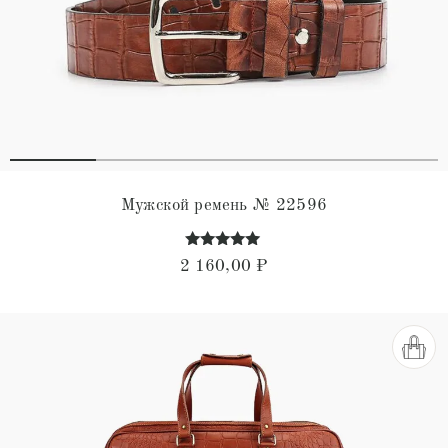
Мужской ремень № 22596
Оценка
2 160,00
₽
4.85
из 5