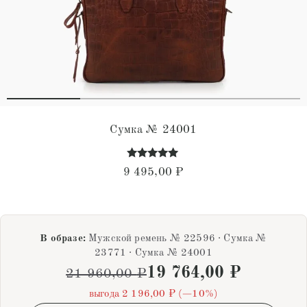
Сумка № 24001
Оценка
9 495,00
₽
5.00
из 5
В образе:
Мужской ремень № 22596 · Сумка №
23771 · Сумка № 24001
19 764,00
₽
21 960,00
₽
выгода 2 196,00 ₽ (−10%)