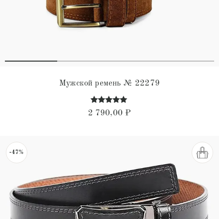
Мужской ремень № 22279
Оценка
2 790,00
₽
4.87
из 5
-47%