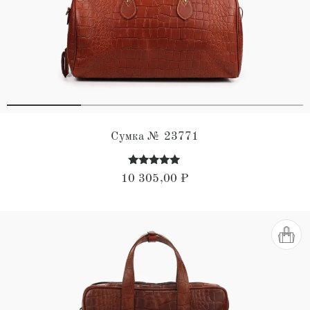
Сумка № 23771
Оценка
10 305,00
₽
4.86
из 5