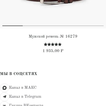
Мужской ремень № 16279
Оценка
1 935,00
₽
4.79
из 5
МЫ В СОЦСЕТЯХ
Канал в МАКС
Канал в Telegram
Группа ВКонтакте