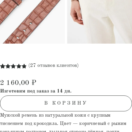
(
27
отзывов клиентов)
Рейтинг
27
4.85
из 5
2 160,00
₽
на основе
опроса
Изготовим под заказ за 14 дн.
пользователей
В КОРЗИНУ
Мужской ремень из натуральной кожи с крупным
тиснением под крокодила. Цвет — коричневый с рыжим
коньячным подтоном, тыльная сторона тёмная, почти