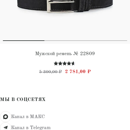
Мужской ремень № 22809
Оценка
Первоначальная цена состав
Текущая цена: 2 
2 781,00
₽
5 300,00
₽
4.50
из 5
МЫ В СОЦСЕТЯХ
Канал в МАКС
Канал в Telegram