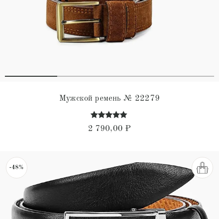
Мужской ремень № 22279
Оценка
2 790,00
₽
4.87
из 5
-48%