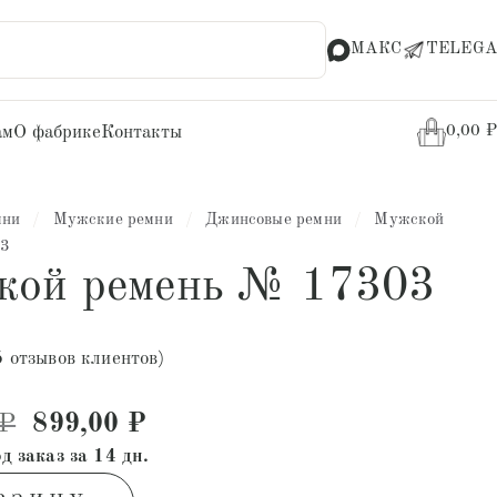
МАКС
TELEGA
ам
О фабрике
Контакты
0,00
₽
мни
/
Мужские ремни
/
Джинсовые ремни
/
Мужской
03
кой ремень № 17303
5
отзывов клиентов)
Первоначальная цена составляла 3 30
Текущая цена: 899,00 ₽.
₽
899,00
₽
д заказ за 14 дн.