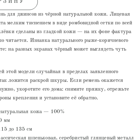
РЗИНУ
нь для джинсов из чёрной натуральной кожи. Лицевая
та мелким тиснением в виде ромбовидной сетки по всей
шлёвки сделаны из гладкой кожи — на их фоне фактура
шо читается. Изнанка натурального рыже-коричневого
те: на разных экранах чёрный может выглядеть чуть
й этой модели случайная в пределах заявленного
так ложится раскрой шкуры. Если ремень окажется
нужно, укоротите его дома: снимите пряжку, отрежьте
роны крепления и установите её обратно.
 натуральная кожа — 100%
0 мм
115 до 135 см
ассическая шпеньковая, серебристый глянцевый металл