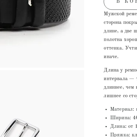
В КО
Мужской реме
сторона покры
длине, а две 
полотна хоро
оттенка. Учти
иначе.
Длина у ремне
интервала — 
длиннее, чем 
лишнее со сто
Материал:
Ширина: 4
Длина: от 
Пряжка: кл