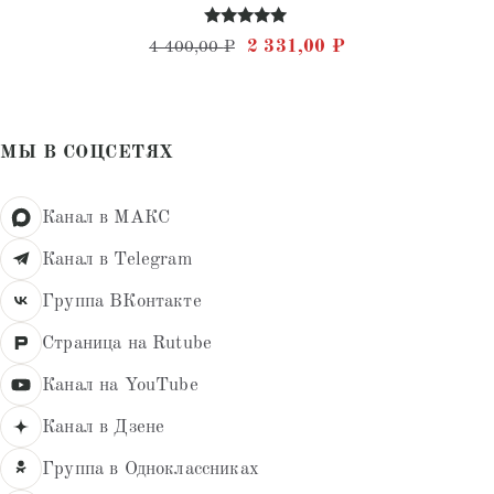
Оценка
Первоначальная цена состав
Текущая цена: 2 
2 331,00
₽
4 400,00
₽
4.82
из 5
МЫ В СОЦСЕТЯХ
Канал в МАКС
Канал в Telegram
Группа ВКонтакте
Страница на Rutube
Канал на YouTube
Канал в Дзене
Группа в Одноклассниках