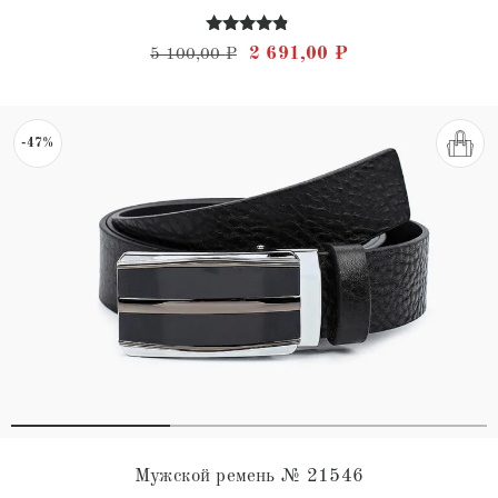
Оценка
Первоначальная цена состав
Текущая цена: 2 
2 691,00
₽
5 100,00
₽
4.64
из 5
-47%
Мужской ремень № 21546