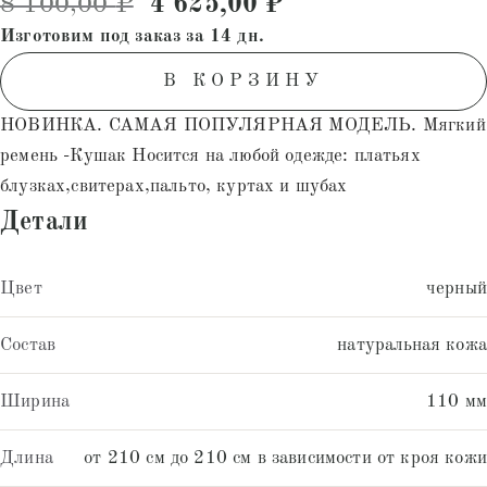
Первоначальная цена состав
Текущая цена: 4
8 100,00
₽
4 625,00
₽
на основе
опроса
Изготовим под заказ за 14 дн.
пользователей
В КОРЗИНУ
НОВИНКА. САМАЯ ПОПУЛЯРНАЯ МОДЕЛЬ. Мягкий
ремень -Кушак Носится на любой одежде: платьях
блузках,свитерах,пальто, куртах и шубах
Детали
Цвет
черный
Состав
натуральная кожа
Ширина
110 мм
Длина
от 210 см до 210 см в зависимости от кроя кожи