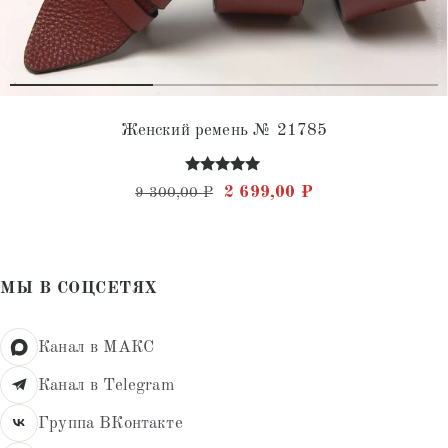
Женский ремень № 21785
Оценка
Первоначальная цена состав
Текущая цена: 2 
2 699,00
₽
9 300,00
₽
4.91
из 5
МЫ В СОЦСЕТЯХ
Канал в МАКС
Канал в Telegram
Группа ВКонтакте