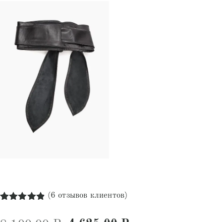
(
6
отзывов клиентов)
Рейтинг
6
4.83
из 5