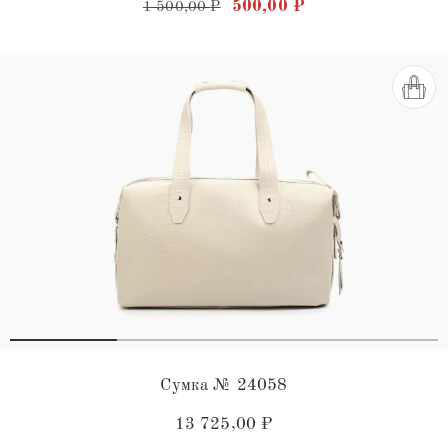
Первоначальная цена соста
Текущая цена: 50
500,00
₽
1 500,00
₽
5.00
из 5
Сумка № 24058
13 725,00
₽