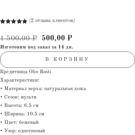
(
2
отзыва клиентов)
Рейтинг
2
5.00
из 5
Первоначальная цена состав
Текущая цена: 500
1 500,00
₽
500,00
₽
на основе
опроса
Изготовим под заказ за 14 дн.
пользователей
В КОРЗИНУ
Кредитница Olio Rosti
Характеристики:
• Материал верха: натуральная кожа
• Сезон: мульти
• Высота: 6.5 см
• Ширина: 10.5 см
• Цвет: бежевый
• Узор: однотонный