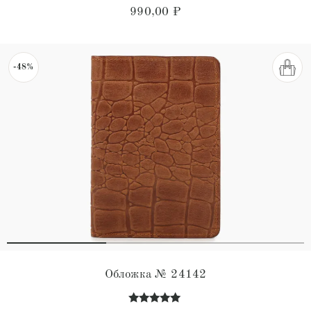
Оценка
990,00
₽
4.75
из 5
-48%
Обложка № 24142