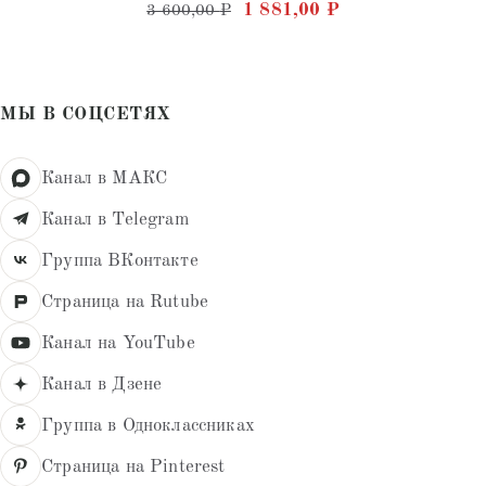
Оценка
Первоначальная цена состав
Текущая цена: 1 
1 881,00
₽
3 600,00
₽
5.00
из 5
МЫ В СОЦСЕТЯХ
Канал в МАКС
Канал в Telegram
Группа ВКонтакте
Страница на Rutube
Канал на YouTube
Канал в Дзене
Группа в Одноклассниках
Страница на Pinterest