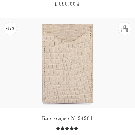
Оценка
1 080,00
₽
4.60
из 5
-67%
Картхолдер № 24201
Оценка