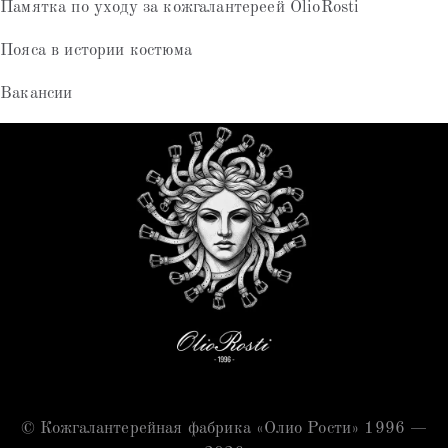
Памятка по уходу за кожгалантереей OlioRosti
Пояса в истории костюма
Вакансии
© Кожгалантерейная фабрика «Олио Рости» 1996 —