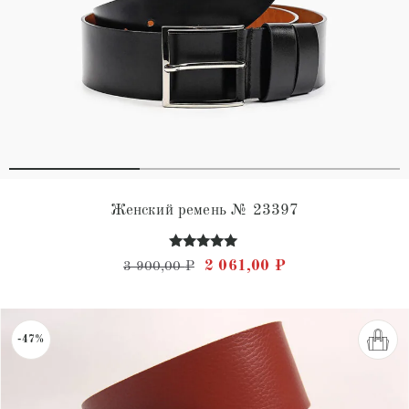
Женский ремень № 23397
Оценка
Первоначальная цена состав
Текущая цена: 2 
2 061,00
₽
3 900,00
₽
4.88
из 5
-47%