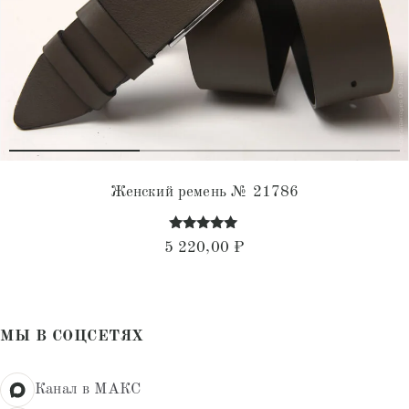
Женский ремень № 21786
Оценка
5 220,00
₽
4.94
из 5
МЫ В СОЦСЕТЯХ
Канал в МАКС