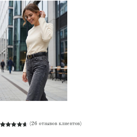
(
26
отзывов клиентов)
Рейтинг
26
4.62
из 5