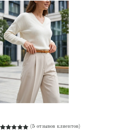
(
5
отзывов клиентов)
Рейтинг
5
5.00
из 5