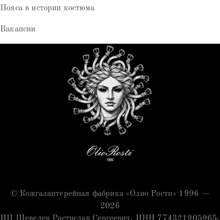
Пояса в истории костюма
Вакансии
© Кожгалантерейная фабрика «Олио Рости» 1996 —
2026
ИП Шевелев Ростислав Сергеевич, ИНН 774321905965,