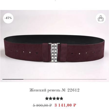
-47%
Женский ремень № 22612
Оценка
Первоначальная цена состав
Текущая цена: 3 
3 141,00
₽
5 900,00
₽
4.67