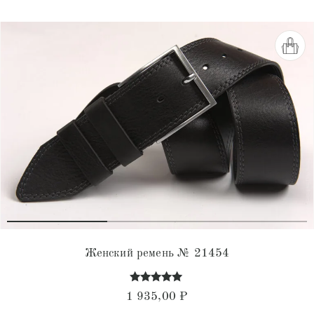
из 5
Женский ремень № 21454
Оценка
1 935,00
₽
4.87
из 5