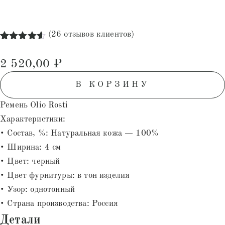
(
26
отзывов клиентов)
Рейтинг
26
4.58
из 5
2 520,00
₽
на основе
опроса
пользователей
В КОРЗИНУ
Ремень Olio Rosti
Характеристики:
• Состав, %: Натуральная кожа — 100%
• Ширина: 4 см
• Цвет: черный
• Цвет фурнитуры: в тон изделия
• Узор: однотонный
• Страна производства: Россия
Детали