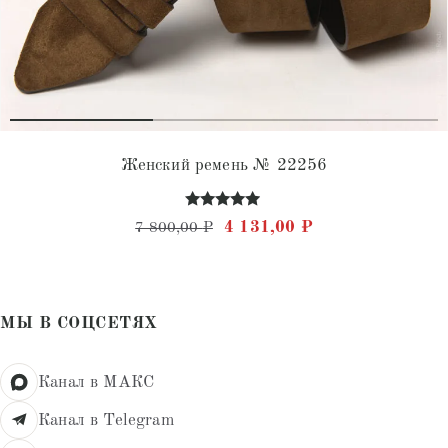
Женский ремень № 22256
Оценка
Первоначальная цена состав
Текущая цена: 4 
4 131,00
₽
7 800,00
₽
4.81
из 5
МЫ В СОЦСЕТЯХ
Канал в МАКС
Канал в Telegram