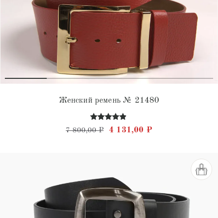
Женский ремень № 21480
Оценка
Первоначальная цена состав
Текущая цена: 4 
4 131,00
₽
7 800,00
₽
4.75
из 5