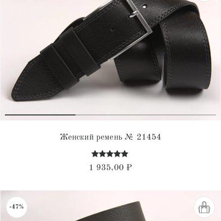
Женский ремень № 21454
Оценка
1 935,00
₽
4.87
из 5
-47%