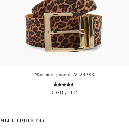
Женский ремень № 24283
Оценка
5 040,00
₽
4.44
из 5
МЫ В СОЦСЕТЯХ