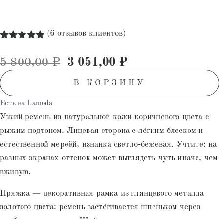
(
6
отзывов клиентов)
Рейтинг
6
5.00
из 5
Первоначальная цена состав
Текущая цена: 3
5 800,00
₽
3 051,00
₽
на основе
опроса
пользователей
В КОРЗИНУ
Есть на Lamoda
Узкий ремень из натуральной кожи коричневого цвета с
рыжим подтоном. Лицевая сторона с лёгким блеском и
естественной мереёй, изнанка светло-бежевая. Учтите: на
разных экранах оттенок может выглядеть чуть иначе, чем
вживую.
Пряжка — декоративная рамка из глянцевого металла
золотого цвета: ремень застёгивается шпеньком через