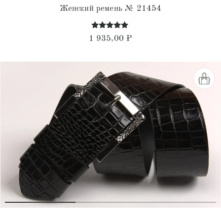
Женский ремень № 21454
Оценка
1 935,00
₽
4.87
из 5