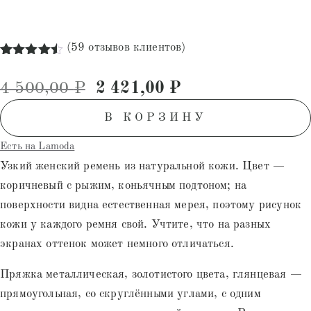
(
59
отзывов клиентов)
Рейтинг
59
4.49
из 5
Первоначальная цена состав
Текущая цена: 2
4 500,00
₽
2 421,00
₽
на основе
опроса
пользователей
В КОРЗИНУ
Есть на Lamoda
Узкий женский ремень из натуральной кожи. Цвет —
коричневый с рыжим, коньячным подтоном; на
поверхности видна естественная мерея, поэтому рисунок
кожи у каждого ремня свой. Учтите, что на разных
экранах оттенок может немного отличаться.
Пряжка металлическая, золотистого цвета, глянцевая —
прямоугольная, со скруглёнными углами, с одним