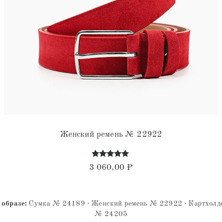
Женский ремень № 22922
Оценка
3 060,00
₽
4.85
из 5
 образе:
Сумка № 24189 · Женский ремень № 22922 · Картхолд
№ 24205