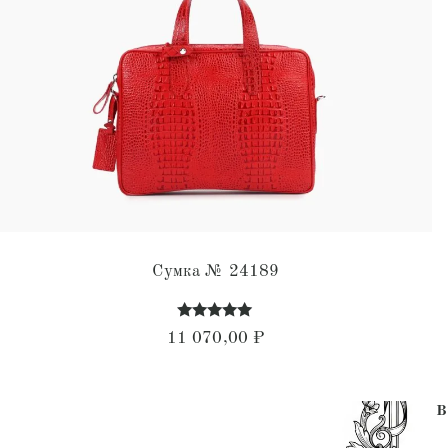
Сумка № 24189
Оценка
11 070,00
₽
5.00
из 5
В