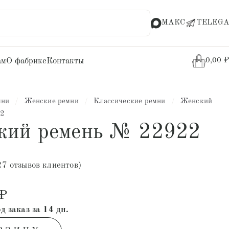
МАКС
TELEGA
ам
О фабрике
Контакты
0,00
₽
мни
/
Женские ремни
/
Классические ремни
/
Женский
22
кий ремень № 22922
27
отзывов клиентов)
₽
д заказ за 14 дн.