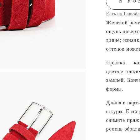
В КО
Есть на Lamoda
Женский ремен
ощупь поверх
длине; изнанк
оттенок может
Пряжка — кла
цвета с тонки
замшей. Конч
формы.
Длина в парти
шкуры. Если р
снимите пряжк
ремень обратн