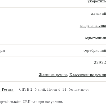
укоротить
женский
гладкая замша
однотонный
уры
серебристый
22922
Женские ремни
,
Классические ремни
о России
— СДЭК 2–5 дней, Почта 4–14; бесплатно от
ртой онлайн, СБП или при получении.