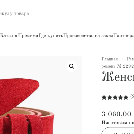
икулу товара
Каталог
Премиум
Где купить
Производство на заказ
Партнёр
Главная
/
Ре
ремень № 229
Женс
(
Рейтинг
27
4.85
из 5
3 060,00
на основе
опроса
Изготовим по
пользователей