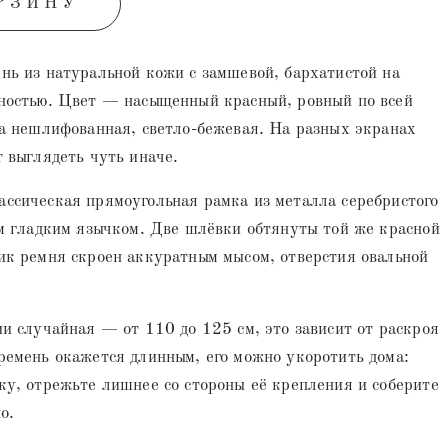
РЗИНУ
ь из натуральной кожи с замшевой, бархатистой на
ностью. Цвет — насыщенный красный, ровный по всей
а нешлифованная, светло-бежевая. На разных экранах
 выглядеть чуть иначе.
ссическая прямоугольная рамка из металла серебристого
м гладким язычком. Две шлёвки обтянуты той же красной
ик ремня скроен аккуратным мысом, отверстия овальной
и случайная — от 110 до 125 см, это зависит от раскроя
емень окажется длинным, его можно укоротить дома:
у, отрежьте лишнее со стороны её крепления и соберите
о.