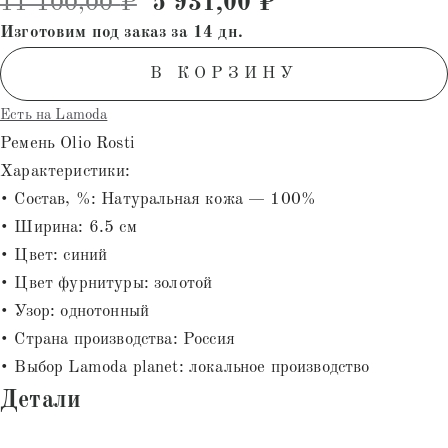
Первоначальная цена соста
Текущая цена: 
11 100,00
₽
5 931,00
₽
на основе
опроса
Изготовим под заказ за 14 дн.
пользователей
В КОРЗИНУ
Есть на Lamoda
Ремень Olio Rosti
Характеристики:
• Состав, %: Натуральная кожа — 100%
• Ширина: 6.5 см
• Цвет: синий
• Цвет фурнитуры: золотой
• Узор: однотонный
• Страна производства: Россия
• Выбор Lamoda planet: локальное производство
Детали