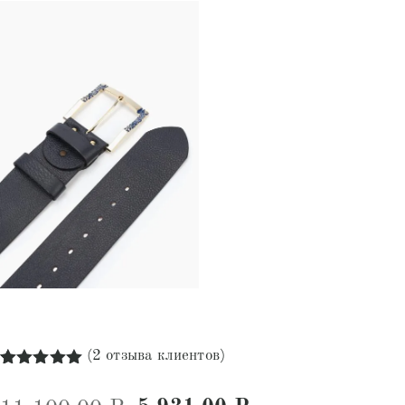
(
2
отзыва клиентов)
Рейтинг
2
5.00
из 5