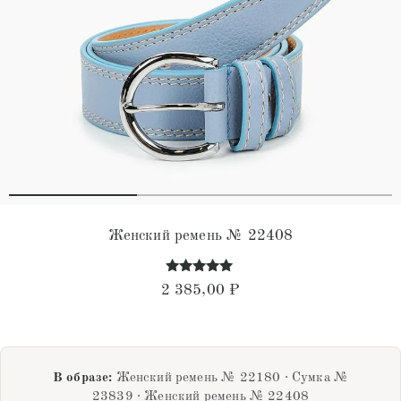
Женский ремень № 22408
Оценка
2 385,00
₽
4.93
из 5
В образе:
Женский ремень № 22180 · Сумка №
23839 · Женский ремень № 22408