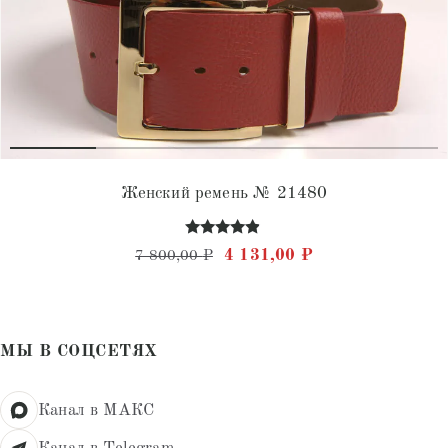
Женский ремень № 21480
Оценка
Первоначальная цена состав
Текущая цена: 4 
4 131,00
₽
7 800,00
₽
4.75
из 5
МЫ В СОЦСЕТЯХ
Канал в МАКС