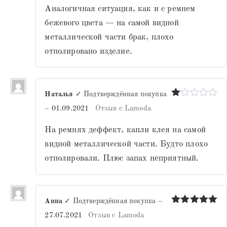
из
Аналогичная ситуация, как и с ремнем
5
бежевого цвета — на самой видной
металлической части брак, плохо
отполировано изделие.
Наталья
✓ Подтверждённая покупка
Оценка
–
01.09.2021
Отзыв с Lamoda
1
из
На ремнях деффект, капли клея на самой
5
видной металлической части. Будто плохо
отполировали. Плюс запах неприятный.
Анна
✓ Подтверждённая покупка
–
Оценка
5
27.07.2021
Отзыв с Lamoda
из 5