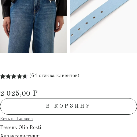
(
64
отзыва клиентов)
Рейтинг
64
4.70
из 5
2 025,00
₽
на основе
опроса
пользователей
В КОРЗИНУ
Есть на Lamoda
Ремень Olio Rosti
Характеристики: