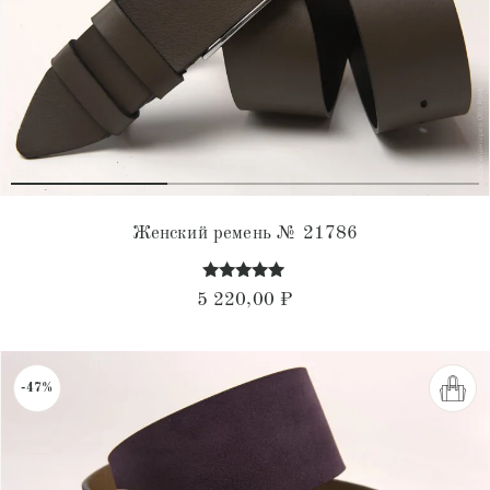
Женский ремень № 21786
Оценка
5 220,00
₽
4.94
из 5
-47%