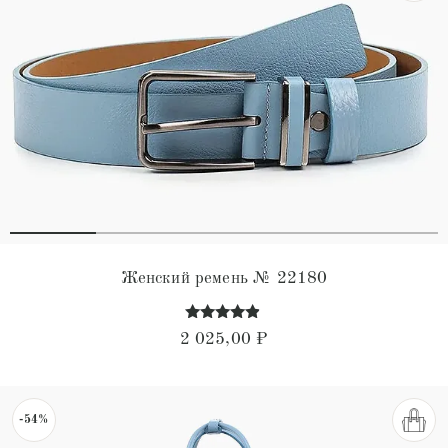
Женский ремень № 22180
Оценка
2 025,00
₽
4.70
из 5
-54%