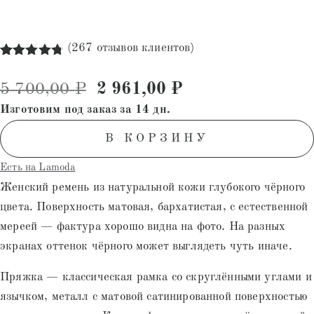
(
267
отзывов клиентов)
Рейтинг
267
4.75
из 5
Первоначальная цена состав
Текущая цена: 2
5 700,00
₽
2 961,00
₽
на основе
опроса
Изготовим под заказ за 14 дн.
пользователей
В КОРЗИНУ
Есть на Lamoda
Женский ремень из натуральной кожи глубокого чёрного
цвета. Поверхность матовая, бархатистая, с естественной
мереей — фактура хорошо видна на фото. На разных
экранах оттенок чёрного может выглядеть чуть иначе.
Пряжка — классическая рамка со скруглёнными углами и
язычком, металл с матовой сатинированной поверхностью