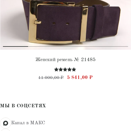
Женский ремень № 21485
Оценка
Первоначальная цена состав
Текущая цена: 5
5 841,00
₽
11 000,00
₽
4.95
из 5
МЫ В СОЦСЕТЯХ
Канал в МАКС