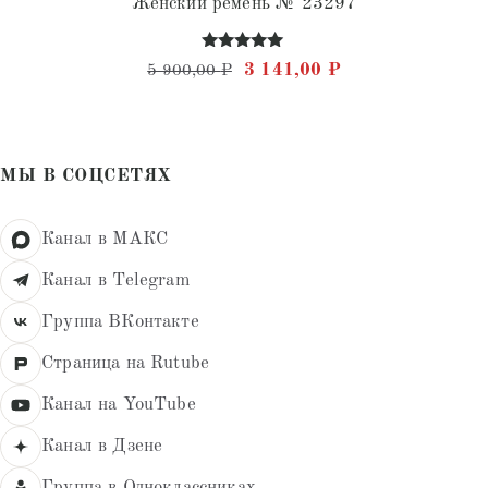
Женский ремень № 23297
Оценка
Первоначальная цена состав
Текущая цена: 3 
3 141,00
₽
5 900,00
₽
5.00
из 5
МЫ В СОЦСЕТЯХ
Канал в МАКС
Канал в Telegram
Группа ВКонтакте
Страница на Rutube
Канал на YouTube
Канал в Дзене
Группа в Одноклассниках