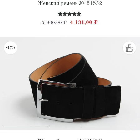
Женский ремень № 21532
Оценка
Первоначальная цена состав
Текущая цена: 4 
4 131,00
₽
7 800,00
₽
4.85
из 5
-47%