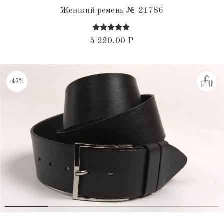
Женский ремень № 21786
Оценка
5 220,00
₽
4.94
из 5
-47%