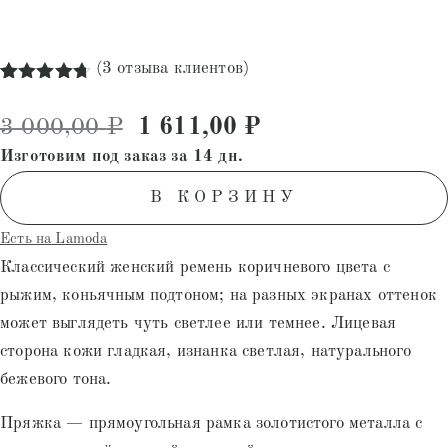
(
3
отзыва клиентов)
Рейтинг
3
4.67
из 5
Первоначальная цена состав
Текущая цена: 1
3 000,00
₽
1 611,00
₽
на основе
опроса
Изготовим под заказ за 14 дн.
пользователей
В КОРЗИНУ
Есть на Lamoda
Классический женский ремень коричневого цвета с
рыжим, коньячным подтоном; на разных экранах оттенок
может выглядеть чуть светлее или темнее. Лицевая
сторона кожи гладкая, изнанка светлая, натурального
бежевого тона.
Пряжка — прямоугольная рамка золотистого металла с