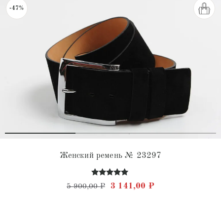
-47%
Женский ремень № 23297
Оценка
Первоначальная цена состав
Текущая цена: 3 
3 141,00
₽
5 900,00
₽
5.00
из 5