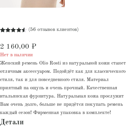
(
56
отзывов клиентов)
Рейтинг
56
4.52
из 5
2 160,00
₽
на основе
опроса
Нет в наличии
пользователей
Женский ремень Olio Rosti из натуральной кожи станет
отличным аксессуаром. Подойдёт как для классического
стиля, так и для повседневного стиля. Материал
приятный на ощупь и очень прочный. Качественная
итальянская фурнитура. Натуральная кожа прослужит
Вам очень долго, больше не придётся покупать ремень
каждый сезон! Фирменная упаковка в комплекте!
Детали