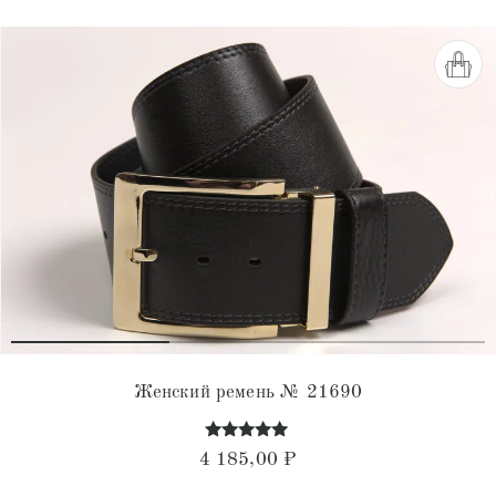
Женский ремень № 21690
Оценка
4 185,00
₽
4.90
из 5