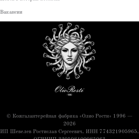
Вакансии
© Кожгалантерейная фабрика «Олио Рости» 1996 —
2026
ИП Шевелев Ростислав Сергеевич, ИНН 774321905965,