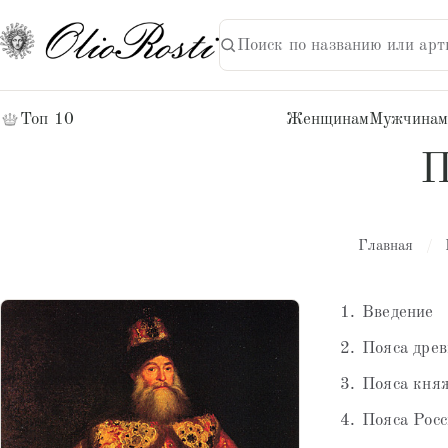
Поиск по названию или арт
НАЙТИ
Поиск:
Топ 10
Женщинам
Мужчинам
П
Главная
/
Введение
Пояса древ
Пояса кня
Пояса Росс