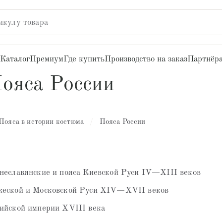
икулу товара
Каталог
Премиум
Где купить
Производство на заказ
Партнёр
ояса России
Пояса в истории костюма
/
Пояса России
неславянские и пояса Киевской Руси IV—XIII веков
жеской и Московской Руси XIV—XVII веков
ийской империи XVIII века