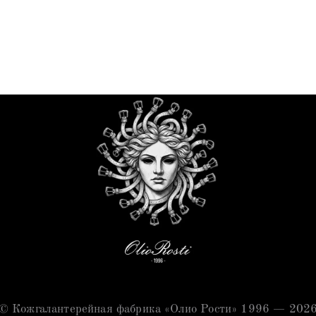
© Кожгалантерейная фабрика «Олио Рости» 1996 — 202