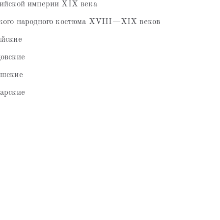
сийской империи XIX века
ского народного костюма XVIII—XIX веков
ийские
овские
ашские
тарские