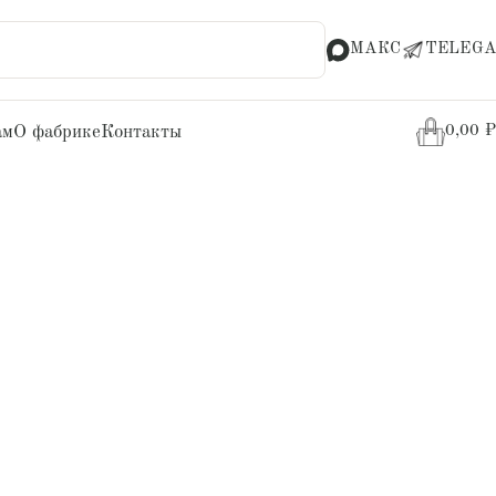
МАКС
TELEGA
ам
О фабрике
Контакты
0,00
₽