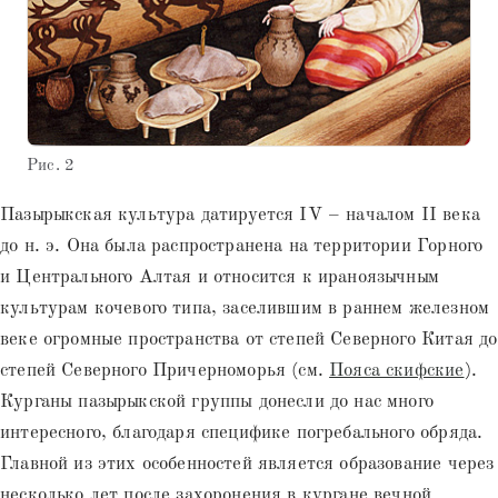
Рис. 2
Пазырыкская культура датируется IV – началом II века
до н. э. Она была распространена на территории Горного
и Центрального Алтая и относится к ираноязычным
культурам кочевого типа, заселившим в раннем железном
веке огромные пространства от степей Северного Китая до
степей Северного Причерноморья (см.
Пояса скифские
).
Курганы пазырыкской группы донесли до нас много
интересного, благодаря специфике погребального обряда.
Главной из этих особенностей является образование через
несколько лет после захоронения в кургане вечной