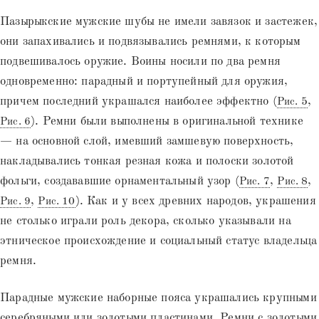
Пазырыкские мужские шубы не имели завязок и застежек,
они запахивались и подвязывались ремнями, к которым
подвешивалось оружие. Воины носили по два ремня
одновременно: парадный и портупейный для оружия,
причем последний украшался наиболее эффектно (
,
Рис. 5
). Ремни были выполнены в оригинальной технике
Рис. 6
— на основной слой, имевший замшевую поверхность,
накладывались тонкая резная кожа и полоски золотой
фольги, создававшие орнаментальный узор (
,
,
Рис. 7
Рис. 8
,
). Как и у всех древних народов, украшения
Рис. 9
Рис. 10
не столько играли роль декора, сколько указывали на
этническое происхождение и социальный статус владельца
ремня.
Парадные мужские наборные пояса украшались крупными
серебряными или золотыми пластинами. Ремни с золотыми