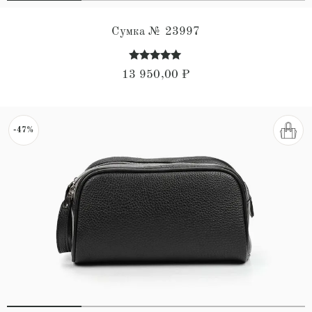
Сумка № 23997
Оценка
13 950,00
₽
5.00
из 5
-47%