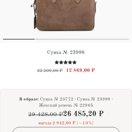
Сумка № 23998
Оценка
Первоначальная цена состав
Текущая цена: 
12 869,00
₽
22 500,00
₽
5.00
из 5
В образе:
Сумка № 23772 · Сумка № 23998 ·
Женский ремень № 22965
26 485,20
₽
29 428,00
₽
выгода 2 942,80 ₽ (−10%)