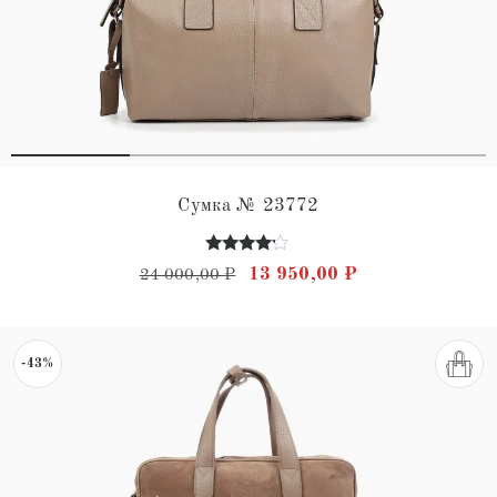
Сумка № 23772
Оценка
Первоначальная цена состав
Текущая цена: 
13 950,00
₽
24 000,00
₽
4.00
из 5
-43%