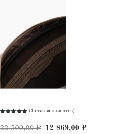
(
3
отзыва клиентов)
Рейтинг
3
5.00
из 5
Первоначальная цена соста
Текущая цена:
22 500,00
₽
12 869,00
₽
на основе
опроса