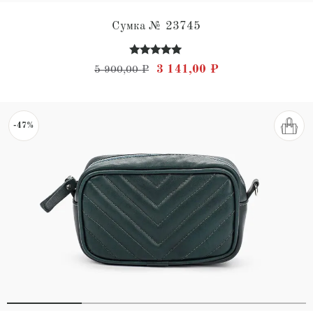
Сумка № 23745
Оценка
Первоначальная цена состав
Текущая цена: 3 
3 141,00
₽
5 900,00
₽
5.00
из 5
-47%