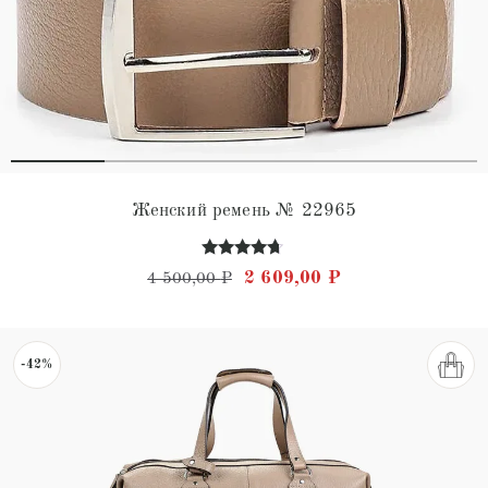
Женский ремень № 22965
Оценка
Первоначальная цена состав
Текущая цена: 2 
2 609,00
₽
4 500,00
₽
4.56
из 5
-42%