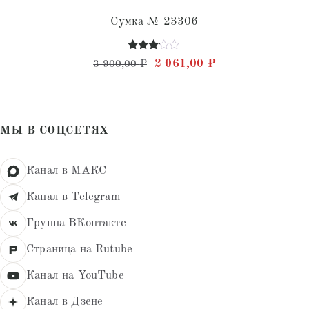
Сумка № 23306
Оценка
Первоначальная цена состав
Текущая цена: 2 
2 061,00
₽
3 900,00
₽
3.00
из 5
МЫ В СОЦСЕТЯХ
Канал в МАКС
Канал в Telegram
Группа ВКонтакте
Страница на Rutube
Канал на YouTube
Канал в Дзене