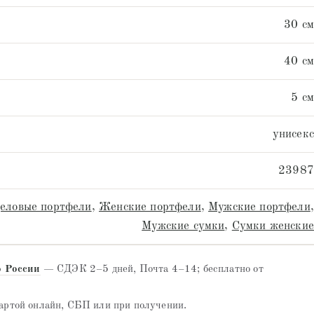
30 см
40 см
5 см
унисекс
23987
еловые портфели
,
Женские портфели
,
Мужские портфели
,
Мужские сумки
,
Сумки женские
о России
— СДЭК 2–5 дней, Почта 4–14; бесплатно от
ртой онлайн, СБП или при получении.