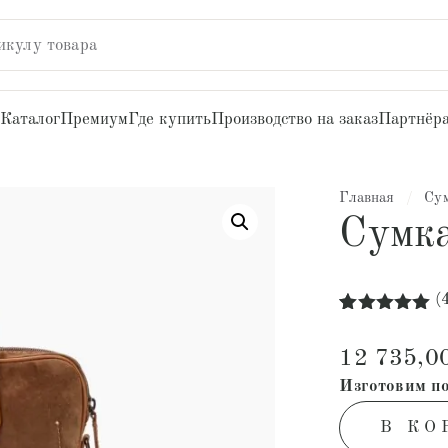
икулу товара
Каталог
Премиум
Где купить
Производство на заказ
Партнёр
Главная
/
Су
Сумк
(
Рейтинг
4
5.00
из 5
12 735,0
на основе
опроса
Изготовим по
пользователей
В КО