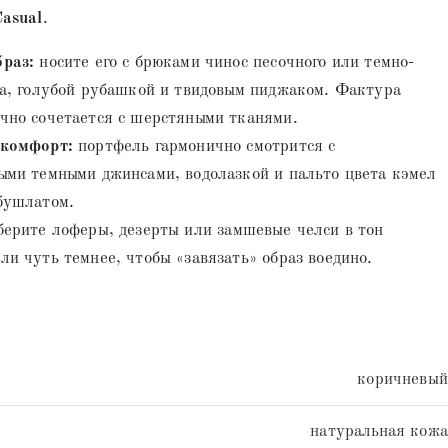
asual
.
раз:
носите его с брюками чинос песочного или темно-
та, голубой рубашкой и твидовым пиджаком. Фактура
чно сочетается с шерстяными тканями.
 комфорт:
портфель гармонично смотрится с
ыми темными джинсами, водолазкой и пальто цвета кэмел
бушлатом.
ерите лоферы, дезерты или замшевые челси в тон
ли чуть темнее, чтобы «завязать» образ воедино.
коричневый
натуральная кожа