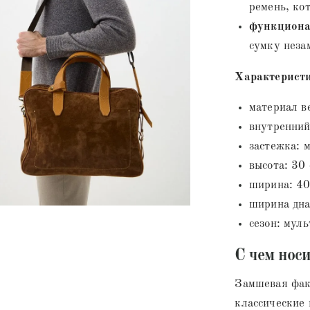
ремень, ко
функциона
сумку неза
Характерист
материал в
внутренний
застежка: 
высота: 30
ширина: 40
ширина дна
сезон: муль
С чем носи
Замшевая фак
классические 