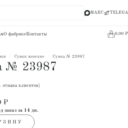
МАКС
TELEGA
ам
О фабрике
Контакты
0,00
₽
мки
/
Сумки женские
/
Сумка № 23987
а № 23987
4
отзыва клиентов)
0
₽
д заказ за 14 дн.
РЗИНУ