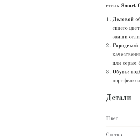
стиль
Smart C
Деловой об
синего цве
замши отли
Городской
качественн
или серым 
Обувь:
подб
портфелю и
Детали
Цвет
Состав