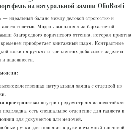
ортфель из натуральной замши OlioRosti
 — идеальный баланс между деловой строгостью и
 элегантностью. Модель выполнена из бархатистой
амши благородного коричневого оттенка, которая приятна
о временем приобретает винтажный шарм. Контрастные
дкой кожи на ручках и креплениях добавляют изделию
 и надежности.
модели:
ысококачественная натуральная замша с отделкой из
жи.
я пространства:
внутри предусмотрена износостойкая
я подкладка, есть специальное отделение для гаджета и
молнии для документов или мелочей.
добные ручки для ношения в руке и съемный плечевой