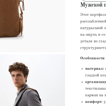
Мужской п
Этот портфель
расслабленной
натуральной з
на ощупь и с
детали из гла
структурности
Особенности 
материал:
в
гладкой ко
организаци
текстильна
карман на 
комфорт:
у