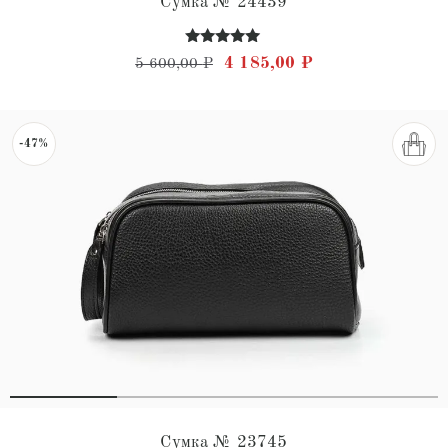
Сумка № 24439
Оценка
Первоначальная цена состав
Текущая цена: 4 
4 185,00
₽
5 600,00
₽
5.00
из 5
-47%
Сумка № 23745