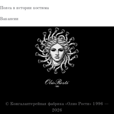
Пояса в истории костюма
Вакансии
© Кожгалантерейная фабрика «Олио Рости» 1996 —
2026