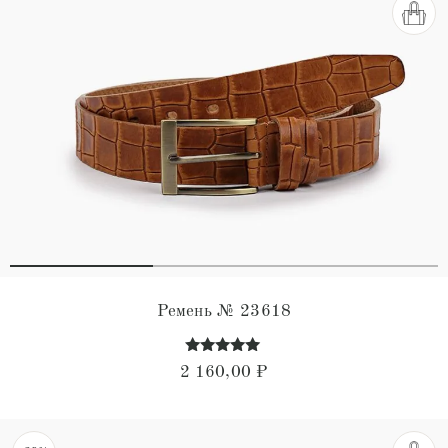
Ремень № 23618
Оценка
2 160,00
₽
4.91
из 5