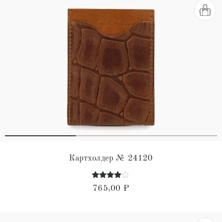
Картхолдер № 24120
Оценка
765,00
₽
3.75
из 5