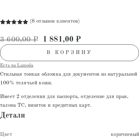
(
8
отзывов клиентов)
Рейтинг
8
5.00
из 5
Первоначальная цена состав
Текущая цена: 1
3 600,00
₽
1 881,00
₽
на основе
опроса
пользователей
В КОРЗИНУ
Есть на Lamoda
Стильная тонкая обложка для документов из натуральной
100% телячьей кожи.
Имеет 2 отделения для паспорта, отделение для прав,
талона ТС, визиток и кредитных карт.
Детали
Цвет
коричневый