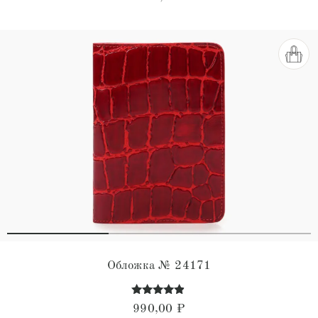
4.88
из 5
Обложка № 24171
Оценка
990,00
₽
4.75