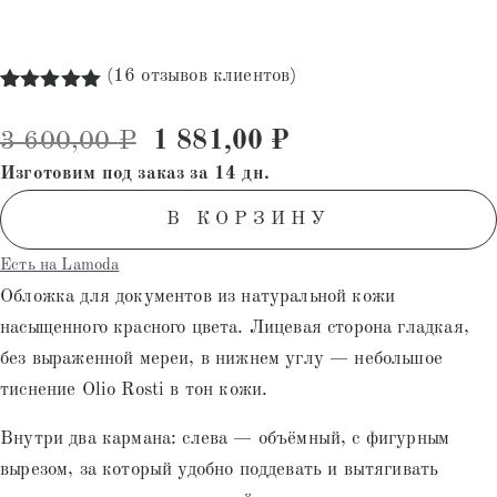
(
16
отзывов клиентов)
Рейтинг
16
5.00
из 5
Первоначальная цена состав
Текущая цена: 1
3 600,00
₽
1 881,00
₽
на основе
опроса
Изготовим под заказ за 14 дн.
пользователей
В КОРЗИНУ
Есть на Lamoda
Обложка для документов из натуральной кожи
насыщенного красного цвета. Лицевая сторона гладкая,
без выраженной мереи, в нижнем углу — небольшое
тиснение Olio Rosti в тон кожи.
Внутри два кармана: слева — объёмный, с фигурным
вырезом, за который удобно поддевать и вытягивать