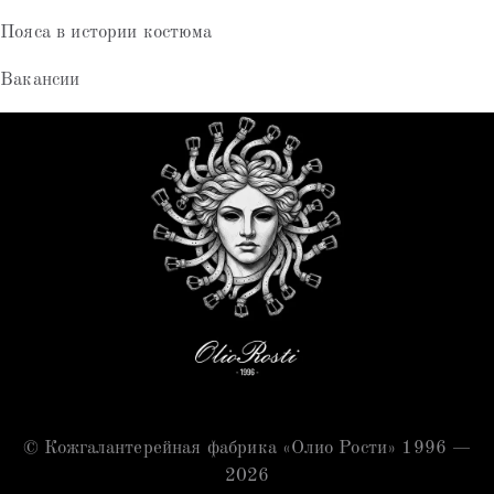
Пояса в истории костюма
Вакансии
© Кожгалантерейная фабрика «Олио Рости» 1996 —
2026