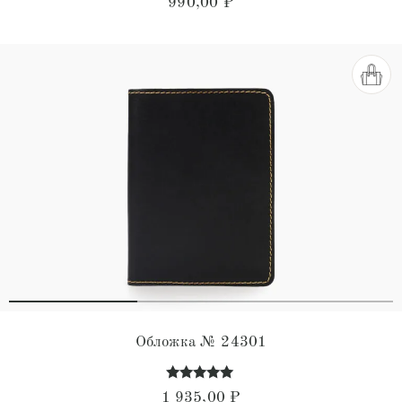
990,00
₽
5.00
из 5
Обложка № 24301
Оценка
1 935,00
₽