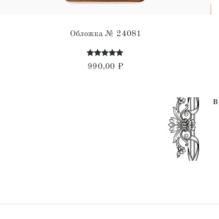
Обложка № 24081
Оценка
990,00
₽
5.00
из 5
В