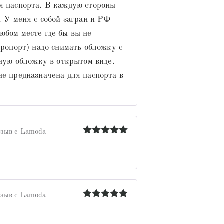
я паспорта. В каждую стороны
. У меня с собой загран и РФ
юбом месте где бы вы не
эропорт) надо снимать обложку с
аную обложку в открытом виде.
не предназначена для паспорта в
зыв с Lamoda
Оценка
5
из 5
зыв с Lamoda
Оценка
5
из 5