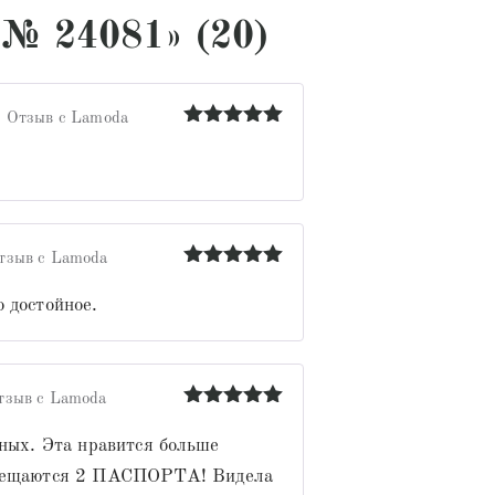
 № 24081» (20)
Отзыв с Lamoda
Оценка
5
из 5
тзыв с Lamoda
Оценка
5
из 5
 достойное.
тзыв с Lamoda
Оценка
5
из 5
зных. Эта нравится больше
помещаются 2 ПАСПОРТА! Видела