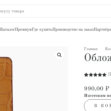
икулу товара
Каталог
Премиум
Где купить
Производство на заказ
Партнёр
Главная
/
Ко
Обло
(
Рейтинг
20
5.00
из 5
990,00
₽
на основе
опроса
Изготовим по
пользователей
В КО