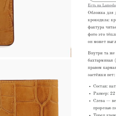
Есть на Lamoda
Обложка для д
крокодила: к
фактура читае
фото это тёпл
он может выгл
Внутри та же 
бахтармяная (
правом карма
застёжки нет:
Состав: на
Размер: 22
Слева — ве
прорезью п
Торец кром