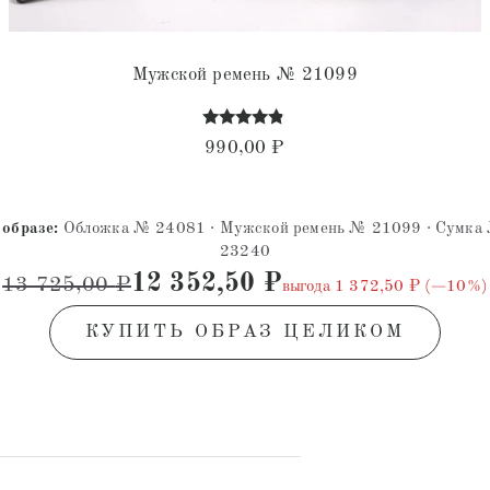
Мужской ремень № 21099
Оценка
990,00
₽
4.66
из 5
 образе:
Обложка № 24081 · Мужской ремень № 21099 · Сумка
23240
12 352,50
₽
13 725,00
₽
выгода 1 372,50 ₽ (−10%)
КУПИТЬ ОБРАЗ ЦЕЛИКОМ