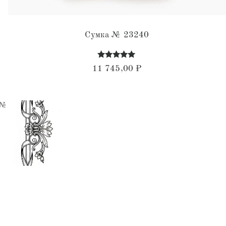
Сумка № 23240
Оценка
11 745,00
₽
5.00
из 5
 №