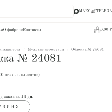
МАКС
TELEGA
ам
О фабрике
Контакты
0,00
₽
жгалантерея
/
Мужские аксессуары
/
Обложка № 24081
жка № 24081
20
отзывов клиентов)
д заказ за 14 дн.
РЗИНУ