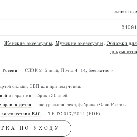
животные
24081
Женские аксессуары
,
Мужские аксессуары
,
Обложки для
документов
о России
— СДЭК 2–5 дней, Почта 4–14; бесплатно от
ртой онлайн, СБП или при получении.
дней
и гарантия фабрики 30 дней.
е производство
— натуральная кожа, фабрика «Олио Рости».
 соответствия EAC
— ТР ТС 017/2011 (PDF).
ТКА ПО УХОДУ