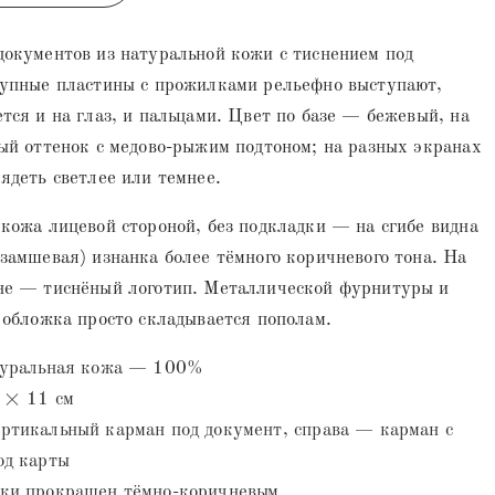
окументов из натуральной кожи с тиснением под
рупные пластины с прожилками рельефно выступают,
тся и на глаз, и пальцами. Цвет по базе — бежевый, на
ый оттенок с медово-рыжим подтоном; на разных экранах
ядеть светлее или темнее.
кожа лицевой стороной, без подкладки — на сгибе видна
замшевая) изнанка более тёмного коричневого тона. На
не — тиснёный логотип. Металлической фурнитуры и
 обложка просто складывается пополам.
туральная кожа — 100%
 × 11 см
ртикальный карман под документ, справа — карман с
од карты
ки прокрашен тёмно-коричневым