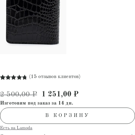
(
15
отзывов клиентов)
Рейтинг
15
4.73
из 5
Первоначальная цена состав
Текущая цена: 1
2 500,00
₽
1 251,00
₽
на основе
опроса
Изготовим под заказ за 14 дн.
пользователей
В КОРЗИНУ
Есть на Lamoda