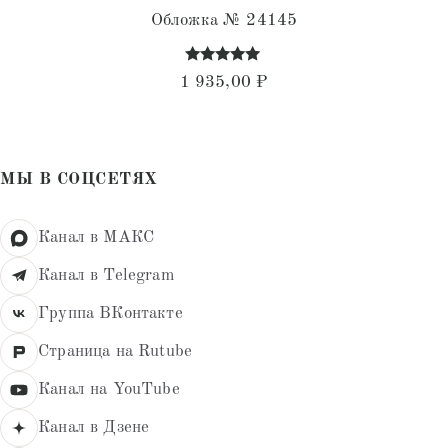
Обложка № 24145
Оценка
1 935,00
₽
4.94
из 5
МЫ В СОЦСЕТЯХ
Канал в МАКС
Канал в Telegram
Группа ВКонтакте
Страница на Rutube
Канал на YouTube
Канал в Дзене