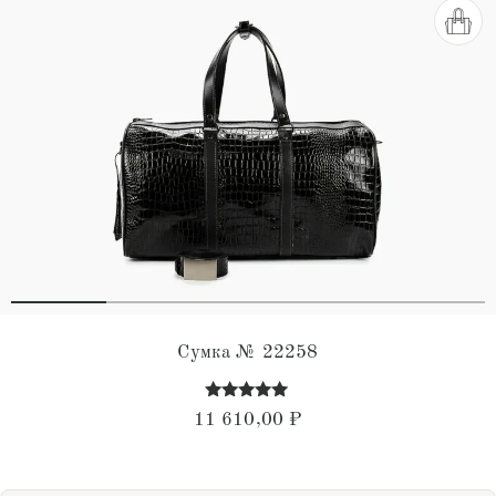
Сумка № 22258
Оценка
11 610,00
₽
4.93
из 5