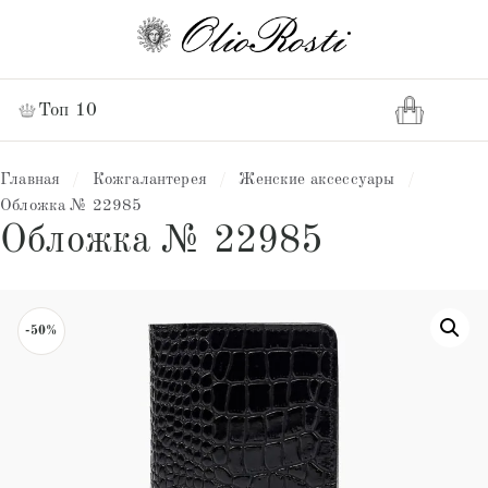
Топ 10
Главная
/
Кожгалантерея
/
Женские аксессуары
/
Обложка № 22985
Обложка № 22985
-50%