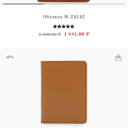
Обложка № 24142
Оценка
Первоначальная цена состав
Текущая цена: 1 
1 881,00
₽
3 600,00
₽
5.00
из 5
-47%